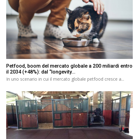
Petfood, boom del mercato globale a 200 miliardi entro
il 2034 (+48%): dal “longevity...
In uno scenario in cui il mercato globale petfood cresce a...