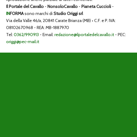
Il Portale del Cavallo
-
NonsoloCavallo
-
Pianeta Cuccioli
-
IN
FORMA
sono marchi di
Studio Origgi srl
Via della Valle 46/a, 20841 Carate Brianza (MB) • C.F. e P. IVA:
08102670968 - REA: MB-1887970
Tel:
0362/990913
- Email:
redazione@ilportaledelcavallo.it
- PEC:
origgi@pec-mail.it