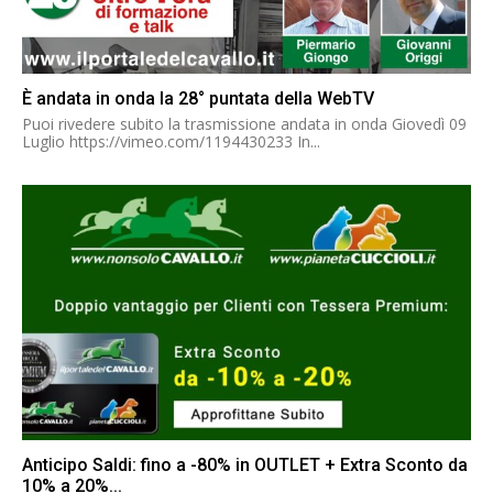
È andata in onda la 28° puntata della WebTV
Puoi rivedere subito la trasmissione andata in onda Giovedì 09
Luglio https://vimeo.com/1194430233 In...
Anticipo Saldi: fino a -80% in OUTLET + Extra Sconto da
10% a 20%...