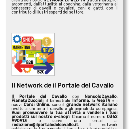
clienti del nostro
NETWORK
. La
WEB TV
tratta molteplici
argomenti, dall’attualità al coaching, dalla veterinaria al
benessere di cavalli e cavalieri, cani e gatti, con il
contributo di illustri esperti del settore.
Il Network de il Portale del Cavallo
Il Portale del Cavallo
con
NonsoloCavallo
,
PianetaCuccioli
, il bimestrale
Informa,
la
WebTV
e i
nuovi
Corsi Online
, sono il
grande network italiano
rivolto a chi ama il cavallo e gli animali da compagnia.
Vuoi promuovere la tua attività o
vendere i tuoi
prodotti sul nostro e-shop
? Chiama il numero
0362
990913
o scrivi una email a:
redazione@ilportaledelcavallo.it
. Il network
pubblicizza la tua azienda, il tuo sito e i tuoi prodotti a