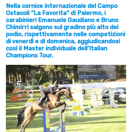
Nella cornice internazionale del Campo
Ostacoli “La Favorita” di Palermo, i
carabinieri Emanuele Gaudiano e Bruno
Chimirri salgono sul gradino più alto del
podio, rispettivamente nelle competizioni
di venerdì e di domenica, aggiudicandosi
così il Master individuale dell’Italian
Champions Tour.