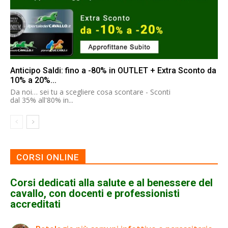
Anticipo Saldi: fino a -80% in OUTLET + Extra Sconto da
10% a 20%...
Da noi… sei tu a scegliere cosa scontare - Sconti
dal 35% all'80% in...
CORSI ONLINE
Corsi dedicati alla salute e al benessere del
cavallo, con docenti e professionisti
accreditati