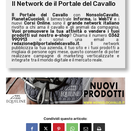
Il Network de il Portale del Cavallo
Il Portale del Cavallo
con
NonsoloCavallo
,
PianetaCuccioli
, il bimestrale
Informa,
la
WebTV
e i
nuovi
Corsi Online
, sono il
grande network italiano
rivolto a chi ama il cavallo e gli animali da compagnia.
Vuoi promuovere la tua attività o
vendere i tuoi
prodotti sul nostro e-shop
? Chiama il numero
0362
990913
o scrivi una email a:
redazione@ilportaledelcavallo.it
. Il network
pubblicizza la tua azienda, il tuo sito e i tuoi prodotti a
migliaia di persone ogni mese, questo consente di poter
realizzare campagne di marketing verticalizzate e
integrate tra il mondo digitale e il mercato reale.
Condividi questo articolo: