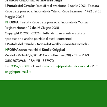
Direttore Responsabile
Giovanni Origgi
Il Portale del Cavallo
: Data di realizzazione 12 Aprile 2001. Testata
Registrata presso il Tribunale di Milano: Registrazione n° 422 del 25
Maggio 2005
IN
FORMA
: Testata Registrata presso il Tribunale di Monza:
Registrazione n° 7 del 19 Giugno 2018
Copyright © 2001-2026 • Tutti i diritti riservati, vietata la
riproduzione anche parziale di tutti i contenuti.
Il Portale del Cavallo
-
NonsoloCavallo
-
Pianeta Cuccioli
-
IN
FORMA
sono marchi di
Studio Origgi srl
Via della Valle 46/a, 20841 Carate Brianza (MB) • C.F. e P. IVA:
08102670968 - REA: MB-1887970
Tel:
0362/990913
- Email:
redazione@ilportaledelcavallo.it
- PEC:
origgi@pec-mail.it