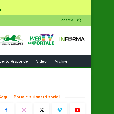
o
Ricerca
perto Risponde
Video
Archivi
Segui il Portale sui nostri social