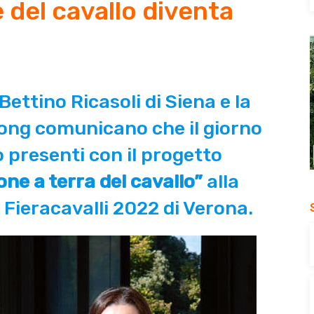
 del cavallo diventa
Bettino Ricasoli di Siena e la
long comunicano che il giorno
presenti con il progetto
ne a terra del cavallo”
alla
Fieracavalli 2022 di Verona.