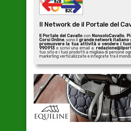
Il Network de il Portale del Ca
Il Portale del Cavallo
con
NonsoloCavallo
,
Pi
Corsi Online
, sono il
grande network italiano
r
promuovere la tua attività o
vendere i tuo
990913
o scrivi una email a:
redazione@ilport
tuo sito e i tuoi prodotti a migliaia di persone
marketing verticalizzate e integrate tra il mondo 