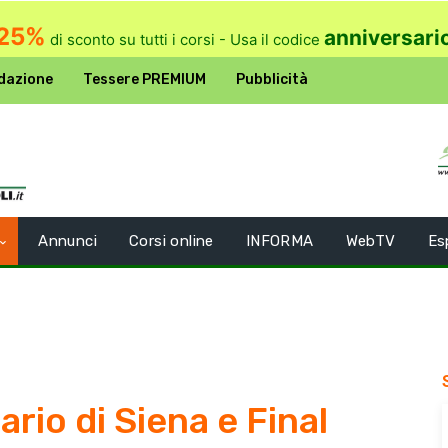
25%
anniversari
di sconto su tutti i corsi - Usa il codice
dazione
Tessere PREMIUM
Pubblicità
Annunci
Corsi online
INFORMA
WebTV
Es
ario di Siena e Final