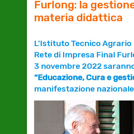
Furlong: la gestione
materia didattica
L’Istituto Tecnico Agrario 
Rete di Impresa Final Fur
3 novembre 2022 saranno 
“Educazione, Cura e gestio
manifestazione nazionale 