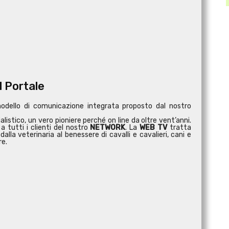
l Portale
modello di comunicazione integrata proposto dal nostro
istico, un vero pioniere perché on line da oltre vent’anni.
a tutti i clienti del nostro
NETWORK
. La
WEB TV
tratta
dalla veterinaria al benessere di cavalli e cavalieri, cani e
re.