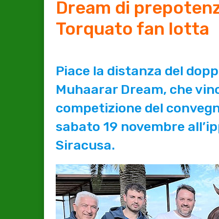
Dream di prepoten
Torquato fan lotta
Piace la distanza del dopp
Muhaarar Dream, che vinc
competizione del convegn
sabato 19 novembre all’i
Siracusa.