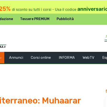
25%
anniversari
di sconto su tutti i corsi - Usa il codice
dazione
Tessere PREMIUM
Pubblicità
Annunci
Corsi online
INFORMA
WebTV
Es
iterraneo: Muhaarar