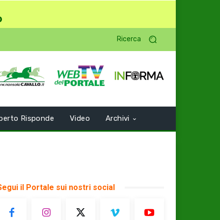
o
Ricerca
perto Risponde
Video
Archivi
Segui il Portale sui nostri social