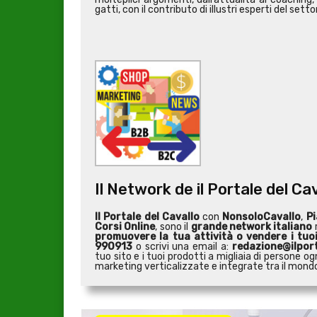
gatti, con il contributo di illustri esperti del setto
Il Network de il Portale del Ca
Il Portale del Cavallo
con
NonsoloCavallo
,
Pi
Corsi Online
, sono il
grande network italiano
r
promuovere la tua attività o
vendere i tuo
990913
o scrivi una email a:
redazione@ilport
tuo sito e i tuoi prodotti a migliaia di persone
marketing verticalizzate e integrate tra il mondo 