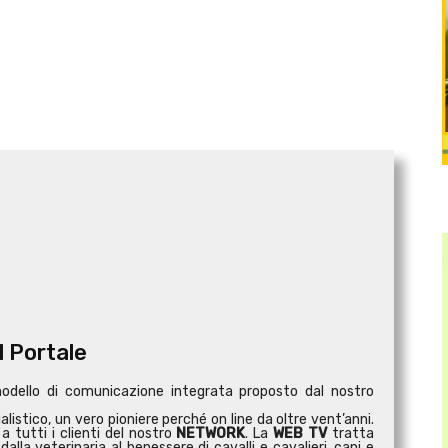
l Portale
modello di comunicazione integrata proposto dal nostro
istico, un vero pioniere perché on line da oltre vent’anni.
a tutti i clienti del nostro
NETWORK
. La
WEB TV
tratta
dalla veterinaria al benessere di cavalli e cavalieri, cani e