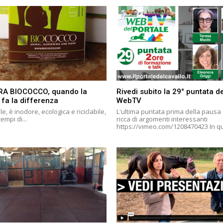
RA BIOCOCCO, quando la
Rivedi subito la 29° puntata de
 fa la differenza
WebTV
le, è inodore, ecologica e riciclabile,
L'ultima puntata prima della pausa 
tempi di...
ricca di argomenti interessanti
https://vimeo.co