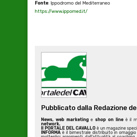
Fonte
: Ippodromo del Mediterraneo
https://www.ippomed.it/
Pubblicato dalla Redazione de
News, web marketing
e
shop on line
è il 
network.
Il PORTALE DEL CAVALLO
è un magazine special
INFORMA
è il bimestrale distribuito in omaggio 
molteplici argomenti, dall’attualità al coaching, 