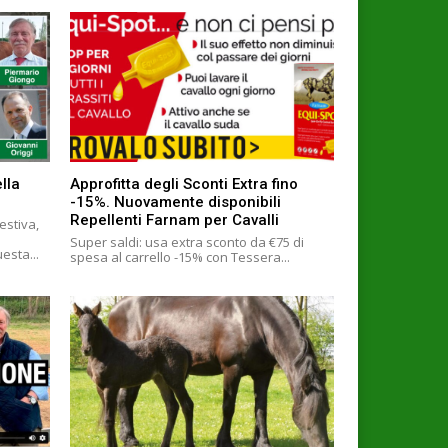
lla
Approfitta degli Sconti Extra fino
-15%. Nuovamente disponibili
Repellenti Farnam per Cavalli
estiva,
Super saldi: usa extra sconto da €75 di
m/1208470423 In questa...
spesa al carrello -15% con Tessera...