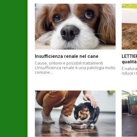
Insufficienza renale nel cane
LETTIE
qualità
Cause, sintomi e possibili trattamenti
L’insufficienza renale è una patologia molto
È natura
comune...
riduce i 