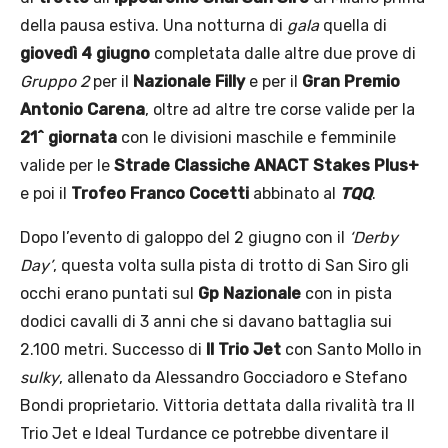
della pausa estiva. Una notturna di
gala
quella di
giovedì
4 giugno
completata dalle altre due prove di
Gruppo 2
per il
Nazionale Filly
e per il
Gran Premio
Antonio Carena
, oltre ad altre tre corse valide per la
21^ giornata
con le divisioni maschile e femminile
valide per le
Strade Classiche ANACT Stakes Plus+
e poi il
Trofeo Franco Cocetti
abbinato al
TQQ
.
Dopo l’evento di galoppo del 2 giugno con il
‘Derby
Day’
, questa volta sulla pista di trotto di San Siro gli
occhi erano puntati sul
Gp Nazionale
con in pista
dodici cavalli di 3 anni che si davano battaglia sui
2.100 metri. Successo di
Il Trio Jet
con Santo Mollo in
sulky
, allenato da Alessandro Gocciadoro e Stefano
Bondi proprietario. Vittoria dettata dalla rivalità tra Il
Trio Jet e Ideal Turdance ce potrebbe diventare il