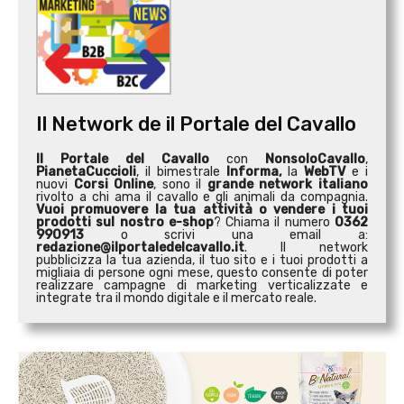
Il Network de il Portale del Cavallo
Il Portale del Cavallo
con
NonsoloCavallo
,
PianetaCuccioli
, il bimestrale
Informa,
la
WebTV
e i
nuovi
Corsi Online
, sono il
grande network italiano
rivolto a chi ama il cavallo e gli animali da compagnia.
Vuoi promuovere la tua attività o
vendere i tuoi
prodotti sul nostro e-shop
? Chiama il numero
0362
990913
o scrivi una email a:
redazione@ilportaledelcavallo.it
. Il network
pubblicizza la tua azienda, il tuo sito e i tuoi prodotti a
migliaia di persone ogni mese, questo consente di poter
realizzare campagne di marketing verticalizzate e
integrate tra il mondo digitale e il mercato reale.