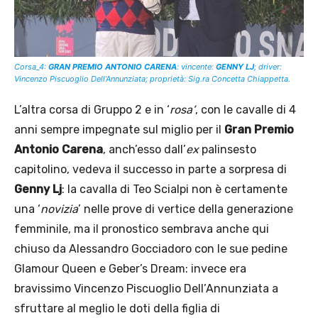
Corsa_4:
GRAN PREMIO ANTONIO CARENA
: vincente:
GENNY LJ
;
driver:
Vincenzo Piscuoglio Dell’Annunziata; proprietà: Sig.ra Concetta Chiappetta.
L’altra corsa di Gruppo 2 e in ‘
rosa’
, con le cavalle di 4
anni sempre impegnate sul miglio per il
Gran Premio
Antonio Carena
, anch’esso dall’
ex
palinsesto
capitolino, vedeva il successo in parte a sorpresa di
Genny Lj
: la cavalla di Teo Scialpi non è certamente
una ‘
novizia
’ nelle prove di vertice della generazione
femminile, ma il pronostico sembrava anche qui
chiuso da Alessandro Gocciadoro con le sue pedine
Glamour Queen e Geber’s Dream: invece era
bravissimo Vincenzo Piscuoglio Dell’Annunziata a
sfruttare al meglio le doti della figlia di