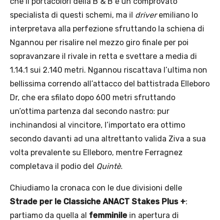
che il portacolori della B & B è un comprovato
specialista di questi schemi, ma il
driver
emiliano lo
interpretava alla perfezione sfruttando la schiena di
Ngannou per risalire nel mezzo giro finale per poi
sopravanzare il rivale in retta e svettare a media di
1.14.1 sui 2.140 metri. Ngannou riscattava l’ultima non
bellissima correndo all’attacco del battistrada Elleboro
Dr, che era sfilato dopo 600 metri sfruttando
un’ottima partenza dal secondo nastro: pur
inchinandosi al vincitore, l’importato era ottimo
secondo davanti ad una altrettanto valida Ziva a sua
volta prevalente su Elleboro, mentre Ferragnez
completava il podio del
Quintè
.
Chiudiamo la cronaca con le due divisioni delle
Strade per le Classiche ANACT Stakes Plus +
:
partiamo da quella al
femminile
in apertura di