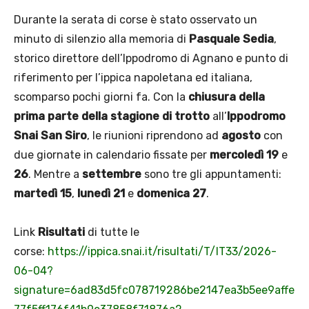
Durante la serata di corse è stato osservato un
minuto di silenzio alla memoria di
Pasquale Sedia
,
storico direttore dell’Ippodromo di Agnano e punto di
riferimento per l’ippica napoletana ed italiana,
scomparso pochi giorni fa. Con la
chiusura della
prima parte della stagione di trotto
all’
Ippodromo
Snai San Siro
, le riunioni riprendono ad
agosto
con
due giornate in calendario fissate per
mercoledì 19
e
26
. Mentre a
settembre
sono tre gli appuntamenti:
martedì 15
,
lunedì 21
e
domenica 27
.
Link
Risultati
di tutte le
corse:
https://ippica.snai.it/risultati/T/IT33/2026-
06-04?
signature=6ad83d5fc078719286be2147ea3b5ee9affe