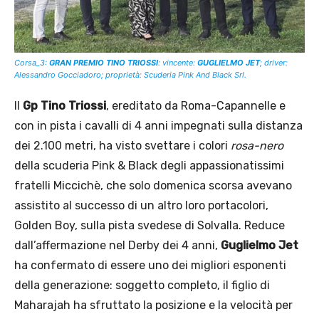
Corsa_3:
GRAN PREMIO TINO TRIOSSI
: vincente:
GUGLIELMO JET
;
driver:
Alessandro Gocciadoro; proprietà: Scuderia Pink And Black Srl.
Il
Gp
Tino
Triossi
,
ereditato da Roma-Capannelle e
con in pista i cavalli di 4 anni impegnati sulla distanza
dei 2.100 metri, ha visto svettare i colori
rosa-nero
della scuderia Pink & Black degli appassionatissimi
fratelli Miccichè, che solo domenica scorsa avevano
assistito al successo di un altro loro portacolori,
Golden Boy, sulla pista svedese di Solvalla. Reduce
dall’affermazione nel Derby dei 4 anni,
Guglielmo Jet
ha confermato di essere uno dei migliori esponenti
della generazione: soggetto completo, il figlio di
Maharajah ha sfruttato la posizione e la velocità per