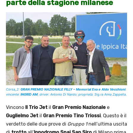
parte della stagione milanese
Corsa_2:
GRAN PREMIO NAZIONALE FILLY – Memorial Eva e Aldo Vecchioni
:
vincente:
INGRID AM
;
driver: Antonio Di Nardo; proprietà: Sig.ra Anna Zappella.
Vincono
Il Trio Jet
il
Gran Premio Nazionale
e
Guglielmo Jet
il
Gran Premio Tino Triossi
. Questo è il
verdetto delle due prove di
Gruppo 1
nell’ultima
uscita
di
trotto
all’
Ippodromo Snai San Siro
di Milano prima