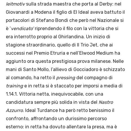
leitmotiv
sulla strada maestra che porta al Derby: nel
Giovanardi a Modena il figlio di El Ideal aveva battuto il
portacolori di Stefano Bondi che però nel Nazionale si
è ‘
vendicato’
riprendendo il filo con la vittoria che si
era interrotto proprio al Ghirlandina. Un inizio di
stagione straordinario, quello di Il Trio Jet, che ai
successi nel Premio Etruria e nell’Elwood Medium ha
aggiunto ora questa prestigiosa prova milanese. Nelle
mani di Santo Mollo, l’allievo di Gocciadoro è schizzato
al comando, ha retto il
pressing
del compagno di
training
e in retta si è staccato per imporsi a media di
1.14.1. Vittoria netta, inequivocabile, con una
candidatura sempre più solida in vista del
Nastro
Azzurro
. Ideal Turdance ha però retto benissimo il
confronto, affrontando un durissimo percorso
esterno: in retta ha dovuto allentare la presa, ma è