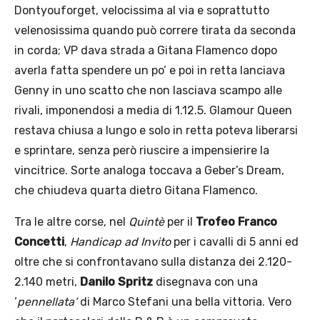
Dontyouforget, velocissima al via e soprattutto
velenosissima quando può correre tirata da seconda
in corda; VP dava strada a Gitana Flamenco dopo
averla fatta spendere un po’ e poi in retta lanciava
Genny in uno scatto che non lasciava scampo alle
rivali, imponendosi a media di 1.12.5. Glamour Queen
restava chiusa a lungo e solo in retta poteva liberarsi
e sprintare, senza però riuscire a impensierire la
vincitrice. Sorte analoga toccava a Geber’s Dream,
che chiudeva quarta dietro Gitana Flamenco.
Tra le altre corse, nel
Quintè
per il
Trofeo Franco
Concetti
,
Handicap ad Invito
per i cavalli di 5 anni ed
oltre che si confrontavano sulla distanza dei 2.120-
2.140 metri,
Danilo Spritz
disegnava con una
‘
pennellata’
di Marco Stefani una bella vittoria. Vero