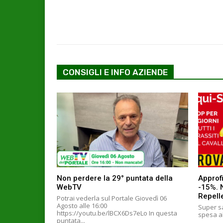
CONSIGLI E INFO AZIENDE
Non perdere la 29° puntata della
Approfi
WebTV
-15%. 
Repell
Potrai vederla sul Portale Giovedì 06
Agosto alle 16:00
Super sa
https://youtu.be/lBCX6Ds7eLo In questa
spesa al
puntata...