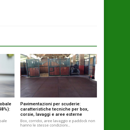
lobale
Pavimentazioni per scuderie:
+48%):
caratteristiche tecniche per box,
corsie, lavaggi e aree esterne
obale
Box, corridoi, aree lavaggio e paddock non
hanno le stesse condizioni...