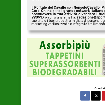
Il Portale del Cavallo
con
NonsoloCavallo
,
Pi
Corsi Online
, sono il
grande network italiano
r
promuovere la tua attività o
vendere i tuo
990913
o scrivi una email a:
redazione@ilport
tuo sito e i tuoi prodotti a migliaia di persone
marketing verticalizzate e integrate tra il mondo 
Condivi