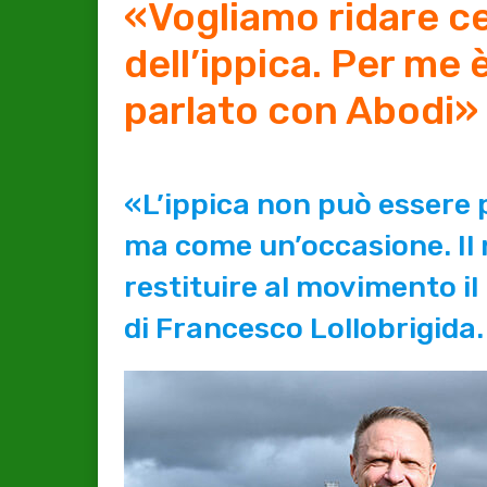
«Vogliamo ridare ce
dell’ippica. Per me 
parlato con Abodi»
«L’ippica non può essere
ma come un’occasione. Il n
restituire al movimento il
di Francesco Lollobrigida.