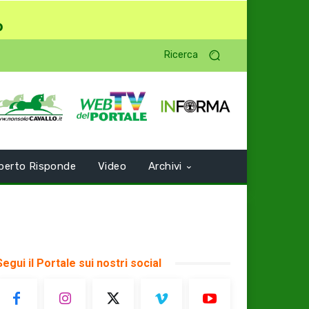
o
Ricerca
perto Risponde
Video
Archivi
Segui il Portale sui nostri social