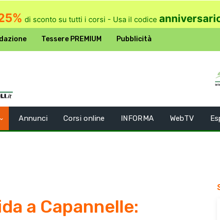
25%
anniversari
di sconto su tutti i corsi - Usa il codice
dazione
Tessere PREMIUM
Pubblicità
Annunci
Corsi online
INFORMA
WebTV
Es
gida a Capannelle: