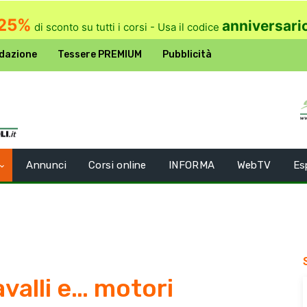
25%
anniversari
di sconto su tutti i corsi - Usa il codice
dazione
Tessere PREMIUM
Pubblicità
Annunci
Corsi online
INFORMA
WebTV
Es
avalli e… motori