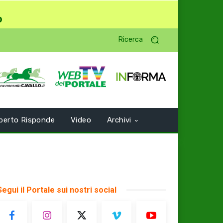
o
Ricerca
perto Risponde
Video
Archivi
Segui il Portale sui nostri social