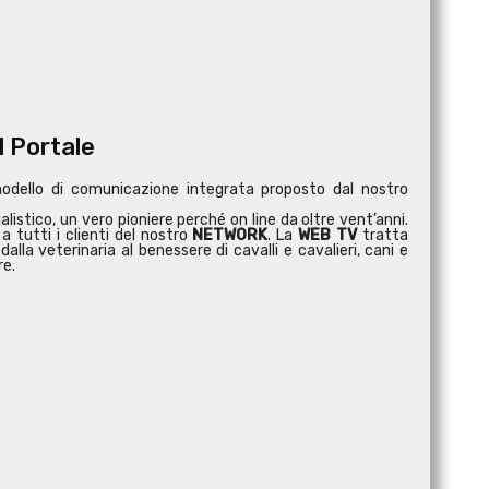
l Portale
modello di comunicazione integrata proposto dal nostro
istico, un vero pioniere perché on line da oltre vent’anni.
a tutti i clienti del nostro
NETWORK
. La
WEB TV
tratta
dalla veterinaria al benessere di cavalli e cavalieri, cani e
re.