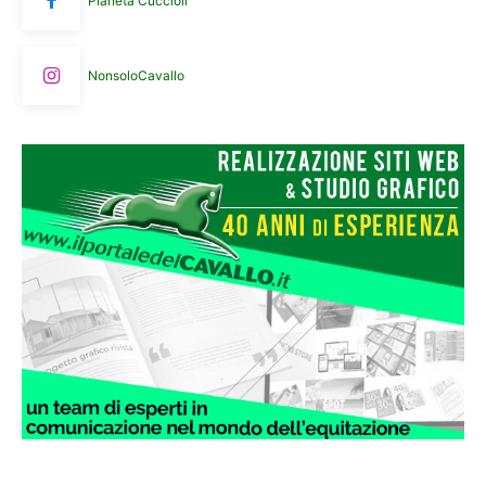
Pianeta Cuccioli
NonsoloCavallo