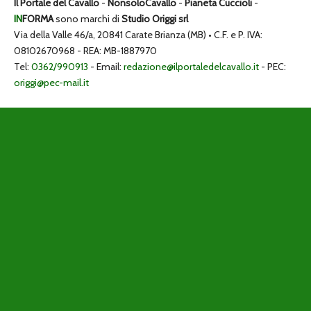
Il Portale del Cavallo
-
NonsoloCavallo
-
Pianeta Cuccioli
-
IN
FORMA
sono marchi di
Studio Origgi srl
Via della Valle 46/a, 20841 Carate Brianza (MB) • C.F. e P. IVA:
08102670968 - REA: MB-1887970
Tel:
0362/990913
- Email:
redazione@ilportaledelcavallo.it
- PEC:
origgi@pec-mail.it