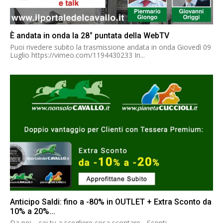
È andata in onda la 28° puntata della WebTV
Puoi rivedere subito la trasmissione andata in onda Giovedì 09
Luglio https://vimeo.com/1194430233 In...
Anticipo Saldi: fino a -80% in OUTLET + Extra Sconto da
10% a 20%...
Da noi… sei tu a scegliere cosa scontare - Sconti