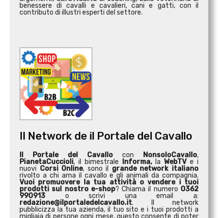
benessere di cavalli e cavalieri, cani e gatti, con il
contributo di illustri esperti del settore.
Il Network de il Portale del Cavallo
Il Portale del Cavallo
con
NonsoloCavallo
,
PianetaCuccioli
, il bimestrale
Informa,
la
WebTV
e i
nuovi
Corsi Online
, sono il
grande network italiano
rivolto a chi ama il cavallo e gli animali da compagnia.
Vuoi promuovere la tua attività o
vendere i tuoi
prodotti sul nostro e-shop
? Chiama il numero
0362
990913
o scrivi una email a:
redazione@ilportaledelcavallo.it
. Il network
pubblicizza la tua azienda, il tuo sito e i tuoi prodotti a
migliaia di persone ogni mese, questo consente di poter