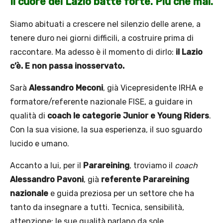
Il cuore del Lazio batte forte. Più che mai.
Siamo abituati a crescere nel silenzio delle arene, a
tenere duro nei giorni difficili, a costruire prima di
raccontare. Ma adesso è il momento di dirlo:
il Lazio
c’è. E non passa inosservato.
Sarà
Alessandro Meconi
, già Vicepresidente IRHA e
formatore/referente nazionale FISE, a guidare in
qualità di
coach le categorie Junior e Young Riders
.
Con la sua visione, la sua esperienza, il suo sguardo
lucido e umano.
Accanto a lui, per il
Parareining
, troviamo il
coach
Alessandro Pavoni
, già
referente Parareining
nazionale
e guida preziosa per un settore che ha
tanto da insegnare a tutti. Tecnica, sensibilità,
attenzione: le sue qualità parlano da sole.