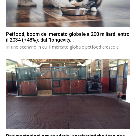
Petfood, boom del mercato globale a 200 miliardi entro
il 2034 (+48%): dal “longevity...
In uno scenario in cui il mercato globale petfood cresce a...