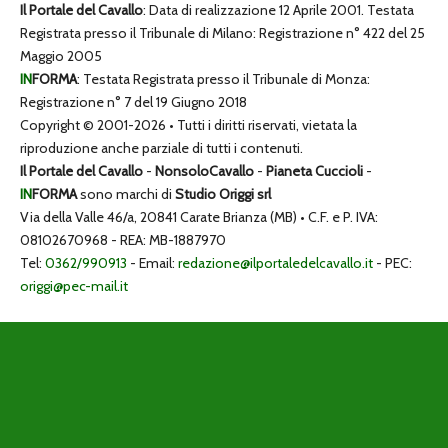
Il Portale del Cavallo
: Data di realizzazione 12 Aprile 2001. Testata
Registrata presso il Tribunale di Milano: Registrazione n° 422 del 25
Maggio 2005
IN
FORMA
: Testata Registrata presso il Tribunale di Monza:
Registrazione n° 7 del 19 Giugno 2018
Copyright © 2001-2026 • Tutti i diritti riservati, vietata la
riproduzione anche parziale di tutti i contenuti.
Il Portale del Cavallo
-
NonsoloCavallo
-
Pianeta Cuccioli
-
IN
FORMA
sono marchi di
Studio Origgi srl
Via della Valle 46/a, 20841 Carate Brianza (MB) • C.F. e P. IVA:
08102670968 - REA: MB-1887970
Tel:
0362/990913
- Email:
redazione@ilportaledelcavallo.it
- PEC:
origgi@pec-mail.it