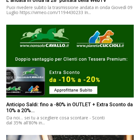
È andata in onda la 28° puntata della WebTV
Puoi rivedere subito la trasmissione andata in onda Giovedì 09
Luglio https://vimeo.com/1194430233 In...
Anticipo Saldi: fino a -80% in OUTLET + Extra Sconto da
10% a 20%...
Da noi… sei tu a scegliere cosa scontare - Sconti
dal 35% all'80% in...