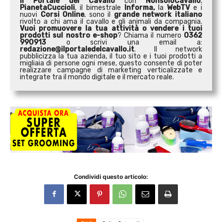
Il Portale del Cavallo
con
NonsoloCavallo
,
PianetaCuccioli
, il bimestrale
Informa,
la
WebTV
e i
nuovi
Corsi Online
, sono il
grande network italiano
rivolto a chi ama il cavallo e gli animali da compagnia.
Vuoi promuovere la tua attività o
vendere i tuoi
prodotti sul nostro e-shop
? Chiama il numero
0362
990913
o scrivi una email a:
redazione@ilportaledelcavallo.it
. Il network
pubblicizza la tua azienda, il tuo sito e i tuoi prodotti a
migliaia di persone ogni mese, questo consente di poter
realizzare campagne di marketing verticalizzate e
integrate tra il mondo digitale e il mercato reale.
Condividi questo articolo: