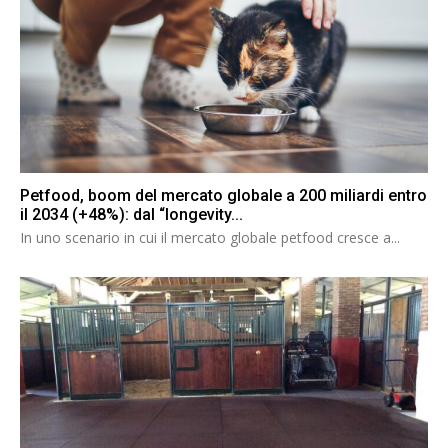
Petfood, boom del mercato globale a 200 miliardi entro
il 2034 (+48%): dal “longevity...
In uno scenario in cui il mercato globale petfood cresce a...