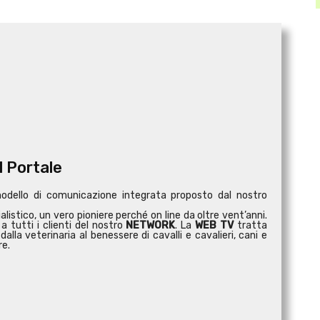
l Portale
modello di comunicazione integrata proposto dal nostro
istico, un vero pioniere perché on line da oltre vent’anni.
a tutti i clienti del nostro
NETWORK
. La
WEB TV
tratta
dalla veterinaria al benessere di cavalli e cavalieri, cani e
re.