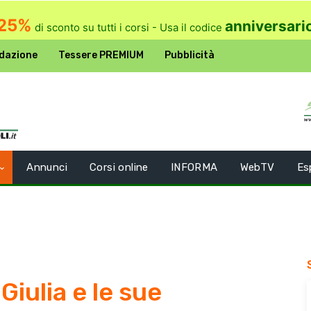
25%
anniversari
di sconto su tutti i corsi - Usa il codice
dazione
Tessere PREMIUM
Pubblicità
Annunci
Corsi online
INFORMA
WebTV
Es
iulia e le sue