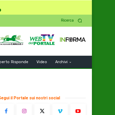
o
Ricerca
perto Risponde
Video
Archivi
Segui il Portale sui nostri social