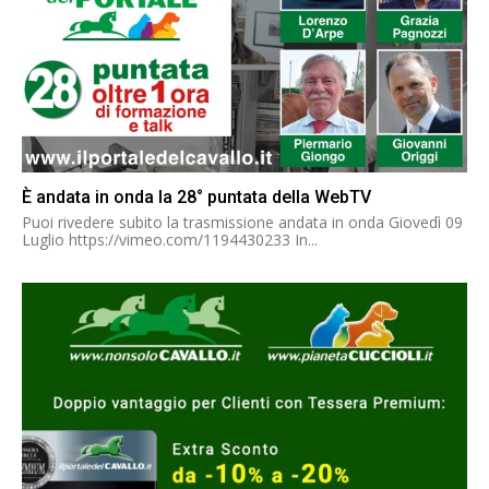
È andata in onda la 28° puntata della WebTV
Puoi rivedere subito la trasmissione andata in onda Giovedì 09
Luglio https://vimeo.com/1194430233 In...