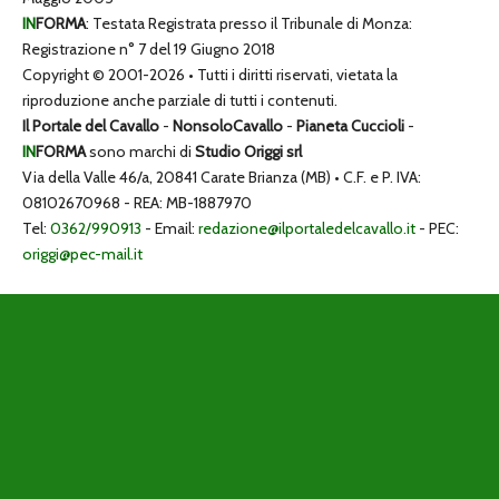
IN
FORMA
: Testata Registrata presso il Tribunale di Monza:
Registrazione n° 7 del 19 Giugno 2018
Copyright © 2001-2026 • Tutti i diritti riservati, vietata la
riproduzione anche parziale di tutti i contenuti.
Il Portale del Cavallo
-
NonsoloCavallo
-
Pianeta Cuccioli
-
IN
FORMA
sono marchi di
Studio Origgi srl
Via della Valle 46/a, 20841 Carate Brianza (MB) • C.F. e P. IVA:
08102670968 - REA: MB-1887970
Tel:
0362/990913
- Email:
redazione@ilportaledelcavallo.it
- PEC:
origgi@pec-mail.it