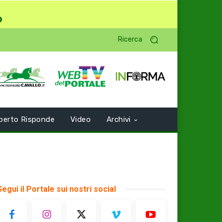
o
Ricerca
perto Risponde
Video
Archivi
Segui il Portale sui nostri social