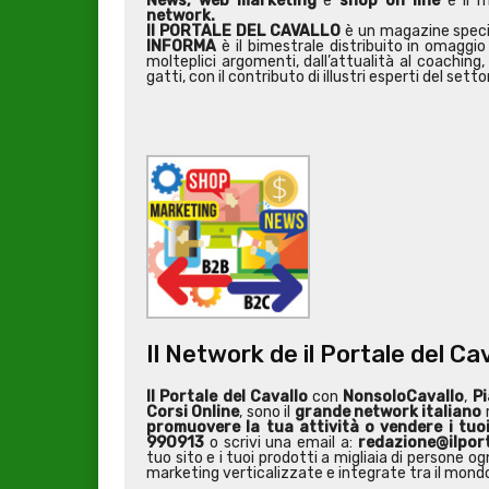
News, web marketing
e
shop on line
è il 
network.
Il PORTALE DEL CAVALLO
è un magazine special
INFORMA
è il bimestrale distribuito in omaggio 
molteplici argomenti, dall’attualità al coaching, 
gatti, con il contributo di illustri esperti del setto
Il Network de il Portale del Ca
Il Portale del Cavallo
con
NonsoloCavallo
,
Pi
Corsi Online
, sono il
grande network italiano
r
promuovere la tua attività o
vendere i tuo
990913
o scrivi una email a:
redazione@ilport
tuo sito e i tuoi prodotti a migliaia di persone
marketing verticalizzate e integrate tra il mondo 