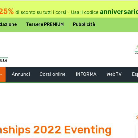
25%
anniversari
di sconto su tutti i corsi - Usa il codice
dazione
Tessere PREMIUM
Pubblicità
Annunci
Corsi online
INFORMA
WebTV
Es
nships 2022 Eventing