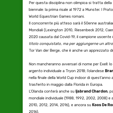
Per questa disciplina non olimpica si tratta della
biennale: la prima risale al 1972 a Munster. I Pra
World Equestrian Games romani.
Il concorrente più atteso sarà il 50enne australi
Mondiali (Lexington 2010, Riesenbeck 2012, Caen
2020 causata dal Covid-19, il campione uscente 
titolo conquistato, ma per aggiungerne un altr
Tor Van der Berge, che è anche un apprezzato d
Non mancheranno avversari di nome per Exell: l
argento individuale a Tryon 2018; l’olandese
Bra
nella finale della World Cup indoor di quest’anno a
trasferito in maggio dalla Florida in Europa.
L’Olanda conterà anche su
Ijsbrand Chardon
, p
mondiale individuale (1988, 1992, 2002, 2008) e 
2010, 2012, 2014, 2016), e ancora su
Koos De R
2016).