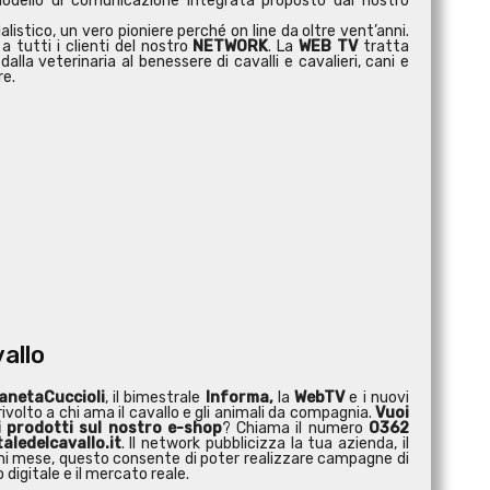
modello di comunicazione integrata proposto dal nostro
istico, un vero pioniere perché on line da oltre vent’anni.
a tutti i clienti del nostro
NETWORK
. La
WEB TV
tratta
dalla veterinaria al benessere di cavalli e cavalieri, cani e
re.
vallo
anetaCuccioli
, il bimestrale
Informa,
la
WebTV
e i nuovi
ivolto a chi ama il cavallo e gli animali da compagnia.
Vuoi
i prodotti sul nostro e-shop
? Chiama il numero
0362
aledelcavallo.it
. Il network pubblicizza la tua azienda, il
 ogni mese, questo consente di poter realizzare campagne di
digitale e il mercato reale.