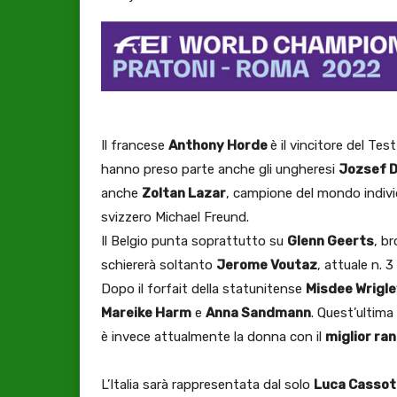
Il francese
Anthony Horde
è il vincitore del Te
hanno preso parte anche gli ungheresi
Jozsef D
anche
Zoltan Lazar
, campione del mondo individu
svizzero Michael Freund.
Il Belgio punta soprattutto su
Glenn Geerts
, b
schiererà soltanto
Jerome Voutaz
, attuale n. 
Dopo il forfait della statunitense
Misdee Wrigley
Mareike Harm
e
Anna Sandmann
. Quest’ultima
è invece attualmente la donna con il
miglior ra
L’Italia sarà rappresentata dal solo
Luca Cassot