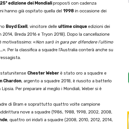
25ª edizione dei Mondiali
proposti con cadenza
toni hanno già ospitato quella del
1998
in occasione dei
ano
Boyd Exell
, vincitore delle
ultime cinque
edizioni dei
 2014, Breda 2016 e Tryon 2018). Dopo la cancellazione
è motivatissimo: «
Non sarò in gara per difendere l’ultimo
o…
». Per la classifica a squadre l’Australia conterà anche su
ressagista.
o statunitense
Chester Weber
è stato oro a squadre e
m Chardon
, argento a squadre 2018, è riuscito a batterlo
 Lipsia. Per preparare al meglio i Mondiali, Weber si è
adre di Bram e soprattutto quattro volte campione
addirittura nove a squadre (1986, 1988, 1998, 2002, 2008,
onde
, quattro ori iridati a squadre (2008, 2010, 2012, 2014,