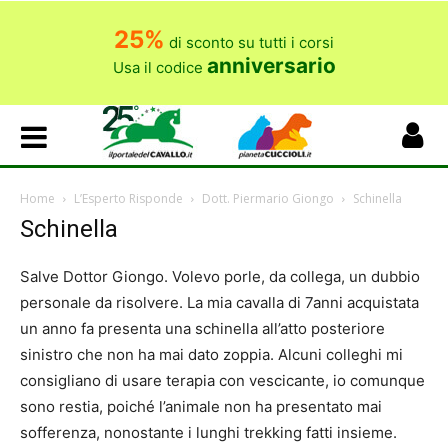
25%
di sconto su tutti i corsi
anniversario
Usa il codice
Home
L’Esperto Risponde
Dott. Piermario Giongo
Schinella
Schinella
Salve Dottor Giongo. Volevo porle, da collega, un dubbio
personale da risolvere. La mia cavalla di 7anni acquistata
un anno fa presenta una schinella all’atto posteriore
sinistro che non ha mai dato zoppia. Alcuni colleghi mi
consigliano di usare terapia con vescicante, io comunque
sono restia, poiché l’animale non ha presentato mai
sofferenza, nonostante i lunghi trekking fatti insieme.