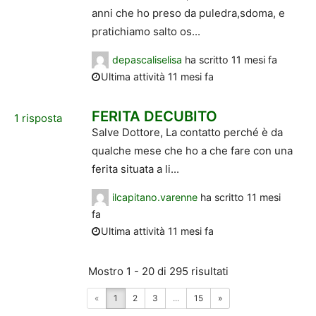
anni che ho preso da puledra,sdoma, e
pratichiamo salto os...
depascaliselisa
ha scritto
11 mesi fa
Ultima attività 11 mesi fa
FERITA DECUBITO
1
risposta
Salve Dottore, La contatto perché è da
qualche mese che ho a che fare con una
ferita situata a li...
ilcapitano.varenne
ha scritto
11 mesi
fa
Ultima attività 11 mesi fa
Mostro 1 - 20 di 295 risultati
«
1
2
3
...
15
»