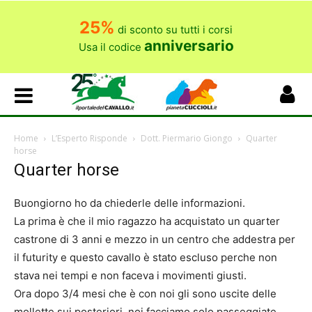
25%
di sconto su tutti i corsi
anniversario
Usa il codice
Home
L’Esperto Risponde
Dott. Piermario Giongo
Quarter
horse
Quarter horse
Buongiorno ho da chiederle delle informazioni.
La prima è che il mio ragazzo ha acquistato un quarter
castrone di 3 anni e mezzo in un centro che addestra per
il futurity e questo cavallo è stato escluso perche non
stava nei tempi e non faceva i movimenti giusti.
Ora dopo 3/4 mesi che è con noi gli sono uscite delle
mollette sui posteriori, noi facciamo solo passeggiate