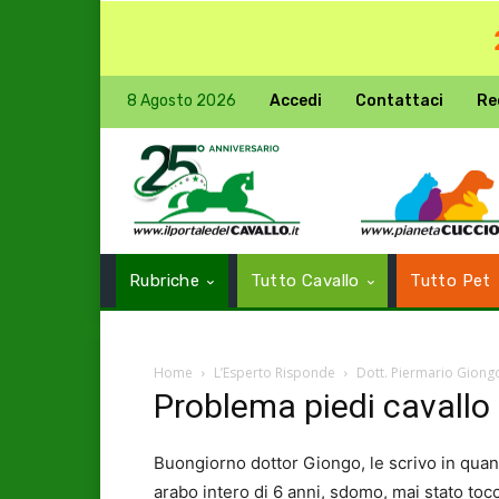
8 Agosto 2026
Accedi
Contattaci
Re
Rubriche
Tutto Cavallo
Tutto Pet
Home
L’Esperto Risponde
Dott. Piermario Giong
Problema piedi cavallo
Buongiorno dottor Giongo, le scrivo in qua
arabo intero di 6 anni, sdomo, mai stato toc