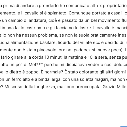
a prima di andare a prenderlo ho comunicato all´ex proprietario c
cemento, e il cavallo si è spiantato. Comunque portato a casa il c
o un cambio di andatura, cioè è passato da un bel movimento flu
ttimana fa, lo castriamo e gli facciamo le lastre. Il cavallo è m
avallo non ha nessun problema, se non la suola praticamente inesis
na alimentazione basilare, liquido del villate ecc e decido di las
mente non è stata piacevole, ora nel paddock si muove poco). Le
arlo girare alla corda 10 minuti la mattina e 10 la sera, senza puli
 ho fatto un po´ di Mef*** perché mi dispiaceva vederlo così dolota
allo dietro è zoppo. È normale? È stato dolorante gli altri giorni
on un ferro alto e a binda larga, con una soletta magari, ma non 
ice? Mi scuso della lunghezza, ma sono preoccupata! Grazie Mill