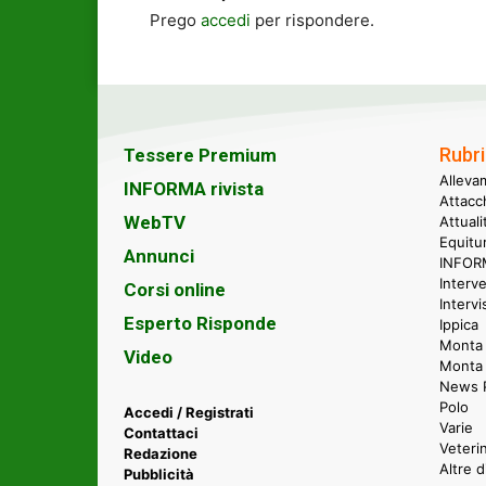
Prego
accedi
per rispondere.
Rubri
Tessere Premium
Alleva
INFORMA rivista
Attacc
WebTV
Attual
Equitu
Annunci
INFORM
Interve
Corsi online
Intervi
Esperto Risponde
Ippica
Monta 
Video
Monta
News P
Polo
Accedi / Registrati
Varie
Contattaci
Veteri
Redazione
Altre d
Pubblicità