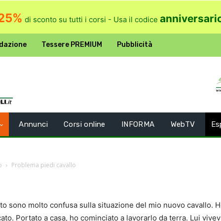
25%
anniversari
di sconto su tutti i corsi - Usa il codice
dazione
Tessere PREMIUM
Pubblicità
Annunci
Corsi online
INFORMA
WebTV
Es
o
Problema piedi cavallo
nto sono molto confusa sulla situazione del mio nuovo cavallo. 
cato. Portato a casa, ho cominciato a lavorarlo da terra. Lui viv