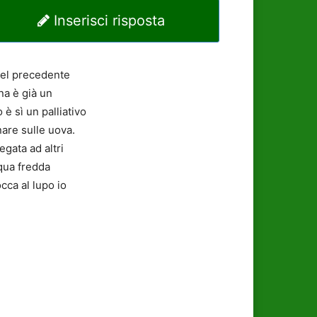
Inserisci risposta
del precedente
na è già un
è sì un palliativo
nare sulle uova.
gata ad altri
cqua fredda
cca al lupo io