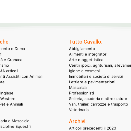
che:
Tutto Cavallo:
mento e Doma
Abbigliamento
hi
Alimenti e integratori
ità e Cronaca
Arte e oggettistica
rismo
Centri ippici, agriturismi, allevame
A articoli
Igiene e cosmesi
nti Assistiti con Animali
Immobiliari e società di servizi
ste
Lettiere e pavimentazioni
Mascalcia
Inglese
Professionisti
 Western
Selleria, scuderia e attrezzature
et e Animali
Van, trailer, carrozze e trasporto
Veterinaria
Archivi:
naria e Mascalcia
iscipline Equestri
Articoli precedenti il 2020