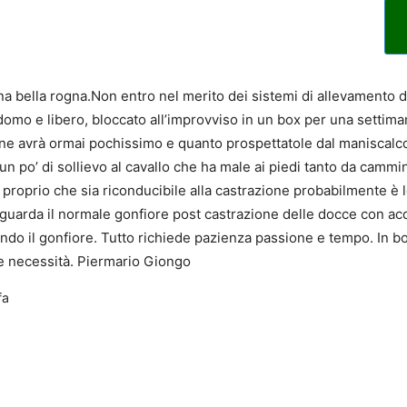
na bella rogna.Non entro nel merito dei sistemi di allevamento 
domo e libero, bloccato all’improvviso in un box per una settima
 ne avrà ormai pochissimo e quanto prospettatole dal maniscalco 
 un po’ di sollievo al cavallo che ha male ai piedi tanto da cammi
proprio che sia riconducibile alla castrazione probabilmente è le
riguarda il normale gonfiore post castrazione delle docce con a
do il gonfiore. Tutto richiede pazienza passione e tempo. In bo
re necessità. Piermario Giongo
fa