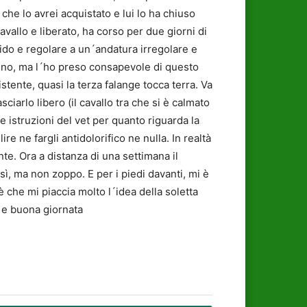
he lo avrei acquistato e lui lo ha chiuso
avallo e liberato, ha corso per due giorni di
ido e regolare a un´andatura irregolare e
ancino, ma l´ho preso consapevole di questo
tente, quasi la terza falange tocca terra. Va
ciarlo libero (il cavallo tra che si è calmato
 istruzioni del vet per quanto riguarda la
re ne fargli antidolorifico ne nulla. In realtà
nte. Ora a distanza di una settimana il
 sì, ma non zoppo. E per i piedi davanti, mi è
è che mi piaccia molto l´idea della soletta
e e buona giornata