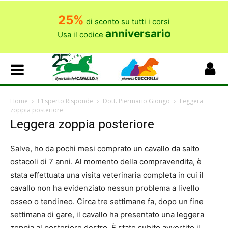
25%
di sconto su tutti i corsi
anniversario
Usa il codice
Home
L’Esperto Risponde
Dott. Piermario Giongo
Leggera
zoppia posteriore
Leggera zoppia posteriore
Salve, ho da pochi mesi comprato un cavallo da salto
ostacoli di 7 anni. Al momento della compravendita, è
stata effettuata una visita veterinaria completa in cui il
cavallo non ha evidenziato nessun problema a livello
osseo o tendineo. Circa tre settimane fa, dopo un fine
settimana di gare, il cavallo ha presentato una leggera
zoppia al posteriore destro. È stato subito avvertito il