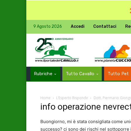
9 Agosto 2026
Accedi
Contattaci
Re
Rubriche
Tutto Cavallo
Tutto Pet
Home
L’Esperto Risponde
Dott. Piermario Giong
info operazione nevre
Buongiorno, mi è stata consigliata come unic
successo? ci sono dei rischi nel sottoporre 