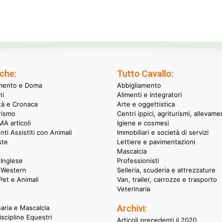
che:
Tutto Cavallo:
mento e Doma
Abbigliamento
hi
Alimenti e integratori
ità e Cronaca
Arte e oggettistica
rismo
Centri ippici, agriturismi, allevame
A articoli
Igiene e cosmesi
nti Assistiti con Animali
Immobiliari e società di servizi
ste
Lettiere e pavimentazioni
Mascalcia
Inglese
Professionisti
 Western
Selleria, scuderia e attrezzature
et e Animali
Van, trailer, carrozze e trasporto
Veterinaria
Archivi:
naria e Mascalcia
iscipline Equestri
Articoli precedenti il 2020