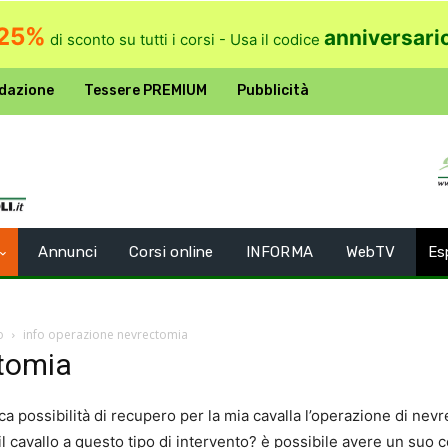
25%
anniversari
di sconto su tutti i corsi - Usa il codice
dazione
Tessere PREMIUM
Pubblicità
Annunci
Corsi online
INFORMA
WebTV
Es
o
info operazione nevrectomia
ctomia
a possibilità di recupero per la mia cavalla l’operazione di nevr
il cavallo a questo tipo di intervento? è possibile avere un suo 