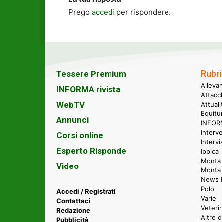
Prego
accedi
per rispondere.
Rubri
Tessere Premium
Alleva
INFORMA rivista
Attacc
WebTV
Attual
Equitu
Annunci
INFORM
Interve
Corsi online
Intervi
Esperto Risponde
Ippica
Monta 
Video
Monta
News P
Polo
Accedi / Registrati
Varie
Contattaci
Veteri
Redazione
Altre d
Pubblicità