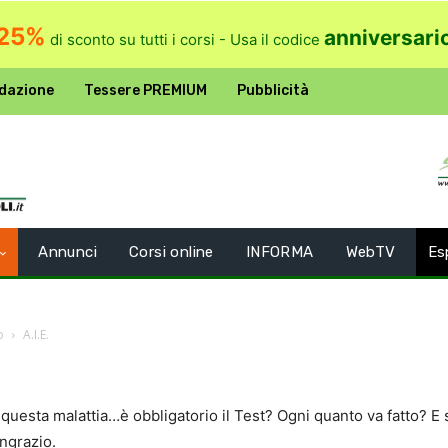
25%
anniversari
di sconto su tutti i corsi - Usa il codice
dazione
Tessere PREMIUM
Pubblicità
Annunci
Corsi online
INFORMA
WebTV
Es
o
A.I.E.
uesta malattia…è obbligatorio il Test? Ogni quanto va fatto? E se
ingrazio.