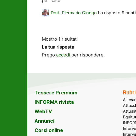
per caso
Dott. Piermario Giongo
ha risposto
9 anni 
Mostro 1 risultati
La tua risposta
Prego
accedi
per rispondere.
Rubri
Tessere Premium
Alleva
INFORMA rivista
Attacc
WebTV
Attual
Equitu
Annunci
INFORM
Interve
Corsi online
Intervi