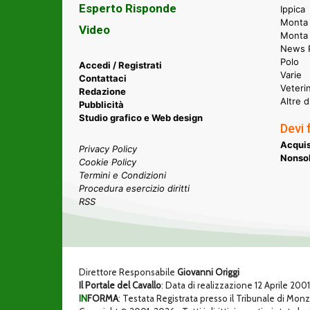
Esperto Risponde
Ippica
Monta 
Video
Monta
News P
Polo
Accedi / Registrati
Varie
Contattaci
Veteri
Redazione
Altre d
Pubblicità
Studio grafico e Web design
Devi 
Acquis
Privacy Policy
Nonsol
Cookie Policy
Termini e Condizioni
Procedura esercizio diritti
RSS
Direttore Responsabile
Giovanni Origgi
Il Portale del Cavallo
: Data di realizzazione 12 Aprile 200
IN
FORMA
: Testata Registrata presso il Tribunale di Mon