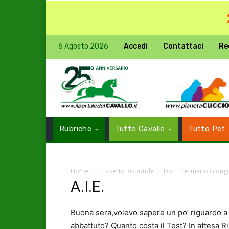
6 Agosto 2026
Accedi
Contattaci
Re
Rubriche
Tutto Cavallo
Tutto Pet
Home
L’Esperto Risponde
Dott. Piermario Giong
A.I.E.
Buona sera,volevo sapere un po’ riguardo a q
abbattuto? Quanto costa il Test? In attesa R