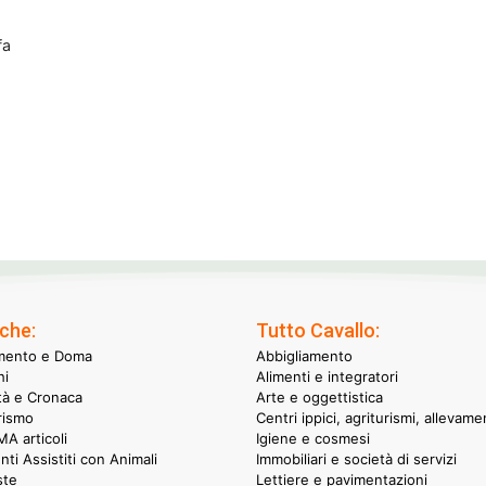
fa
che:
Tutto Cavallo:
mento e Doma
Abbigliamento
hi
Alimenti e integratori
ità e Cronaca
Arte e oggettistica
rismo
Centri ippici, agriturismi, allevame
A articoli
Igiene e cosmesi
nti Assistiti con Animali
Immobiliari e società di servizi
ste
Lettiere e pavimentazioni