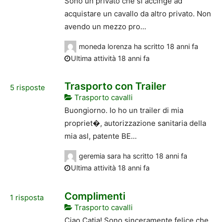
Sono un privato che si accinge ad
acquistare un cavallo da altro privato. Non
avendo un mezzo pro...
moneda lorenza
ha scritto
18 anni fa
Ultima attività 18 anni fa
Trasporto con Trailer
5
risposte
Trasporto cavalli
Buongiorno. Io ho un trailer di mia
propriet�, autorizzazione sanitaria della
mia asl, patente BE...
geremia sara
ha scritto
18 anni fa
Ultima attività 18 anni fa
Complimenti
1
risposta
Trasporto cavalli
Ciao Catia! Sono sinceramente felice che