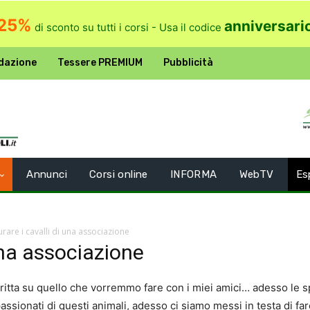
25%
anniversari
di sconto su tutti i corsi - Usa il codice
dazione
Tessere PREMIUM
Pubblicità
Annunci
Corsi online
INFORMA
WebTV
Es
urare i cavalli di una associazione
 una associazione
itta su quello che vorremmo fare con i miei amici… adesso le s
ppassionati di questi animali, adesso ci siamo messi in testa di 