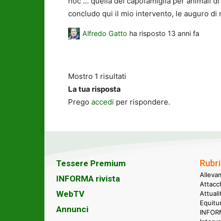
hoc … quella del capofamiglia per animali di g
concludo qui il mio intervento, le auguro di 
Alfredo Gatto
ha risposto
13 anni fa
Mostro 1 risultati
La tua risposta
Prego
accedi
per rispondere.
Rubri
Tessere Premium
Alleva
INFORMA rivista
Attacc
WebTV
Attual
Equitu
Annunci
INFORM