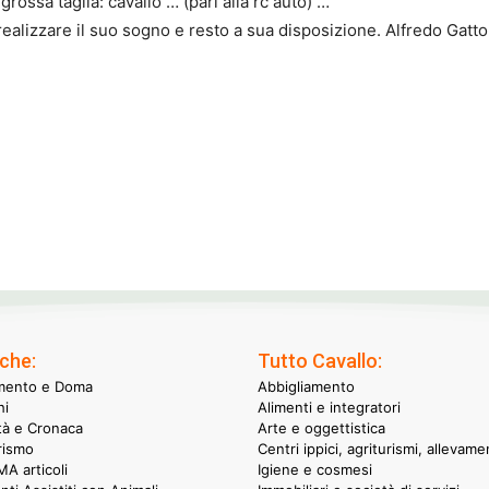
rossa taglia: cavallo … (pari alla rc auto) …
realizzare il suo sogno e resto a sua disposizione. Alfredo Gatto
che:
Tutto Cavallo:
mento e Doma
Abbigliamento
hi
Alimenti e integratori
ità e Cronaca
Arte e oggettistica
rismo
Centri ippici, agriturismi, allevame
A articoli
Igiene e cosmesi