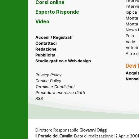
Interve
Corsi online
Intervi
Esperto Risponde
Ippica
Monta 
Video
Monta
News P
Polo
Accedi / Registrati
Varie
Contattaci
Veteri
Redazione
Altre d
Pubblicità
Studio grafico e Web design
Devi 
Acquis
Privacy Policy
Nonsol
Cookie Policy
Termini e Condizioni
Procedura esercizio diritti
RSS
Direttore Responsabile
Giovanni Origgi
Il Portale del Cavallo
: Data di realizzazione 12 Aprile 200