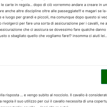
 le carte in regola… dopo di ciò vorremmo andare a creare in u
are anche altre discipline oltre alle passeggiate!!! e magari se l
e e luogo per grandi e piccoli, ma comunque dopo questo si ved
 rivolgerci per fare una sorta di assicurazione per i cavalli, n
ssicurazione che ci assicura se dovessimo fare qualche danno 
iusto o sbagliato quello che vogliamo fare!? insomma ci aiuti lei…
la risposta … e vengo subito al nocciolo. Il cavallo è considerat
regola il suo utilizzo per cui il cavallo necessita di una copert