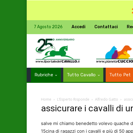
7 Agosto 2026
Accedi
Contattaci
Re
Rubriche
Tutto Cavallo
Tutto Pet
Home
L’Esperto Risponde
Alfredo Gatto
assic
assicurare i cavalli di
salve mi chiamo benedetto volevo quache dr
15cina di ragazzi con i cavalli e più di 50 a