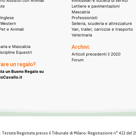
nti Assistiti con Animali
Immobiliari e società di servizi
ste
Lettiere e pavimentazioni
Mascalcia
Inglese
Professionisti
 Western
Selleria, scuderia e attrezzature
et e Animali
Van, trailer, carrozze e trasporto
Veterinaria
Archivi:
naria e Mascalcia
iscipline Equestri
Articoli precedenti il 2020
Forum
fare un regalo?
ta un Buono Regalo su
oCavallo.it
1. Testata Registrata presso il Tribunale di Milano: Registrazione n° 422 del