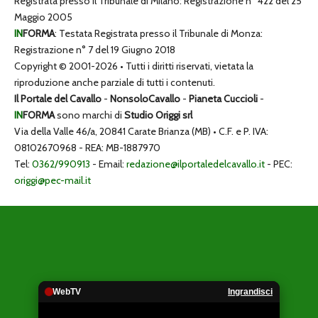
Registrata presso il Tribunale di Milano: Registrazione n° 422 del 25
Maggio 2005
IN
FORMA
: Testata Registrata presso il Tribunale di Monza:
Registrazione n° 7 del 19 Giugno 2018
Copyright © 2001-2026 • Tutti i diritti riservati, vietata la
riproduzione anche parziale di tutti i contenuti.
Il Portale del Cavallo
-
NonsoloCavallo
-
Pianeta Cuccioli
-
IN
FORMA
sono marchi di
Studio Origgi srl
Via della Valle 46/a, 20841 Carate Brianza (MB) • C.F. e P. IVA:
08102670968 - REA: MB-1887970
Tel:
0362/990913
- Email:
redazione@ilportaledelcavallo.it
- PEC:
origgi@pec-mail.it
WebTV
Ingrandisci