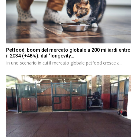
Petfood, boom del mercato globale a 200 miliardi entro
il 2034 (+48%): dal “longevity...
In uno scenario in cui il mercato globale petfood cresce a...