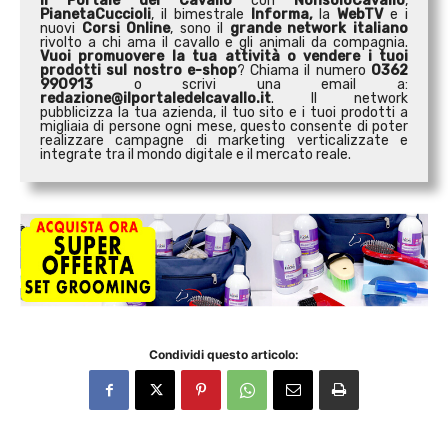
Il Portale del Cavallo
con
NonsoloCavallo
,
PianetaCuccioli
, il bimestrale
Informa,
la
WebTV
e i
nuovi
Corsi Online
, sono il
grande network italiano
rivolto a chi ama il cavallo e gli animali da compagnia.
Vuoi promuovere la tua attività o
vendere i tuoi
prodotti sul nostro e-shop
? Chiama il numero
0362
990913
o scrivi una email a:
redazione@ilportaledelcavallo.it
. Il network
pubblicizza la tua azienda, il tuo sito e i tuoi prodotti a
migliaia di persone ogni mese, questo consente di poter
realizzare campagne di marketing verticalizzate e
integrate tra il mondo digitale e il mercato reale.
Condividi questo articolo: