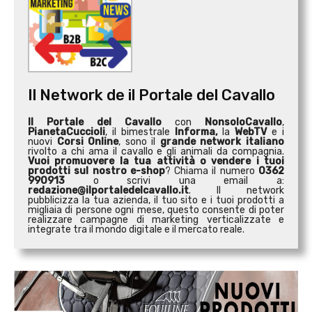
Il Network de il Portale del Cavallo
Il Portale del Cavallo
con
NonsoloCavallo
,
PianetaCuccioli
, il bimestrale
Informa,
la
WebTV
e i
nuovi
Corsi Online
, sono il
grande network italiano
rivolto a chi ama il cavallo e gli animali da compagnia.
Vuoi promuovere la tua attività o
vendere i tuoi
prodotti sul nostro e-shop
? Chiama il numero
0362
990913
o scrivi una email a:
redazione@ilportaledelcavallo.it
. Il network
pubblicizza la tua azienda, il tuo sito e i tuoi prodotti a
migliaia di persone ogni mese, questo consente di poter
realizzare campagne di marketing verticalizzate e
integrate tra il mondo digitale e il mercato reale.