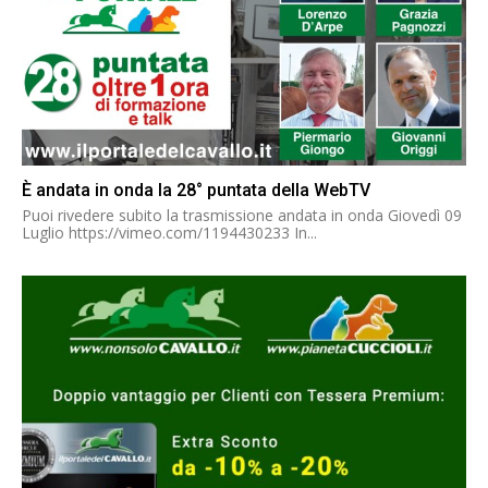
È andata in onda la 28° puntata della WebTV
Puoi rivedere subito la trasmissione andata in onda Giovedì 09
Luglio https://vimeo.com/1194430233 In...