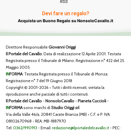
RSS
Devi fare un regalo?
Acquista un Buono Regalo su NonsoloCavallo.it
Direttore Responsabile
Giovanni Origgi
Il Portale del Cavallo
: Data di realizzazione 12 Aprile 2001. Testata
Registrata presso il Tribunale di Milano: Registrazione n° 422 del 25
Maggio 2005
IN
FORMA
: Testata Registrata presso il Tribunale di Monza:
Registrazione n° 7 del 19 Giugno 2018
Copyright © 2001-2026 • Tutti i diritti riservati, vietata la
riproduzione anche parziale di tutti i contenuti.
Il Portale del Cavallo
-
NonsoloCavallo
-
Pianeta Cuccioli
-
IN
FORMA
sono marchi di
Studio Origgi srl
Via della Valle 46/a, 20841 Carate Brianza (MB) • C.F. e P. IVA:
08102670968 - REA: MB-1887970
Tel:
0362/990913
- Email:
redazione@ilportaledelcavallo.it
- PEC: