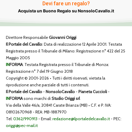
Devi fare un regalo?
Acquista un Buono Regalo su NonsoloCavallo.it
Direttore Responsabile
Giovanni Origgi
Il Portale del Cavallo
: Data di realizzazione 12 Aprile 2001. Testata
Registrata presso il Tribunale di Milano: Registrazione n° 422 del 25
Maggio 2005
IN
FORMA
: Testata Registrata presso il Tribunale di Monza:
Registrazione n° 7 del 19 Giugno 2018
Copyright © 2001-2026 • Tutti i diritti riservati, vietata la
riproduzione anche parziale di tutti i contenuti.
Il Portale del Cavallo
-
NonsoloCavallo
-
Pianeta Cuccioli
-
IN
FORMA
sono marchi di
Studio Origgi srl
Via della Valle 46/a, 20841 Carate Brianza (MB) • C.F. e P. IVA:
08102670968 - REA: MB-1887970
Tel:
0362/990913
- Email:
redazione@ilportaledelcavallo.it
- PEC:
origgi@pec-mail.it