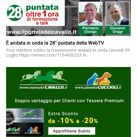
È andata in onda la 28° puntata della WebTV
Puoi rivedere subito la trasmissione andata in onda Giovedì 09
Luglio https://vimeo.com/1194430233 In...