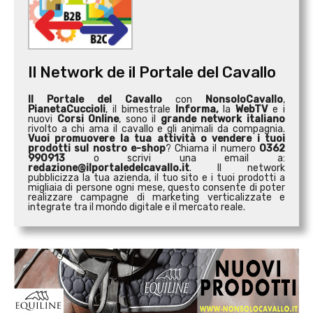
Il Network de il Portale del Cavallo
Il Portale del Cavallo
con
NonsoloCavallo
,
PianetaCuccioli
, il bimestrale
Informa,
la
WebTV
e i
nuovi
Corsi Online
, sono il
grande network italiano
rivolto a chi ama il cavallo e gli animali da compagnia.
Vuoi promuovere la tua attività o
vendere i tuoi
prodotti sul nostro e-shop
? Chiama il numero
0362
990913
o scrivi una email a:
redazione@ilportaledelcavallo.it
. Il network
pubblicizza la tua azienda, il tuo sito e i tuoi prodotti a
migliaia di persone ogni mese, questo consente di poter
realizzare campagne di marketing verticalizzate e
integrate tra il mondo digitale e il mercato reale.