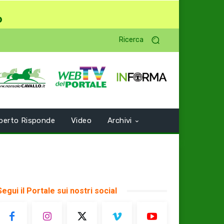
o
Ricerca
perto Risponde
Video
Archivi
Segui il Portale sui nostri social