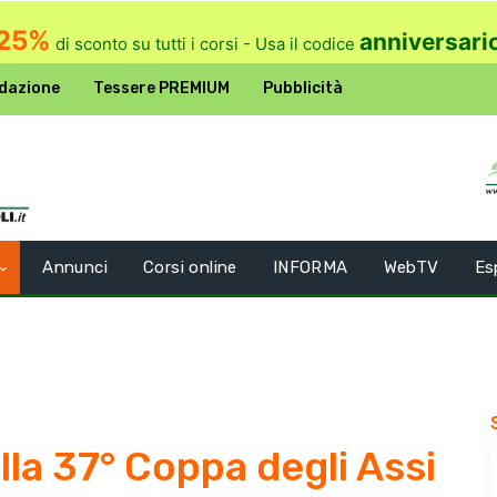
25%
anniversari
di sconto su tutti i corsi - Usa il codice
dazione
Tessere PREMIUM
Pubblicità
Annunci
Corsi online
INFORMA
WebTV
Es
lla 37° Coppa degli Assi