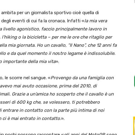
 ambita per un giornalista sportivo cioè quella di
egli eventi di cui fa la cronaca. Infatti «
la mia vera
a livello agonistico, faccio principalmente lavoro in
’hiking o la bicicletta – per me le ore che ritaglio per
lla mia giornata. Ho un cavallo, “Il Nano”, che 12 anni fa
llo e da quel momento il no
s
tro legame è indissolubile.
 importante della mia vita
».
to, le scorre nel sangue. «
Provengo da una famiglia con
n avevo mai avuto occasione, prima del 2010, di
mali. Grazie a un’amica ho scoperto che il cavallo è un
seri di 600 kg che, se volessero, ti potrebbero
 entrare in contatto con la parte più intima di noi
n ci è mai entrato in contatto
.».
 in pochi possono raccontare «
gli anni del MotoGP sono