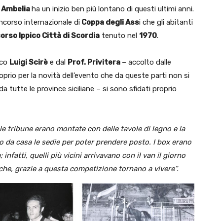
 Ambelia
ha un inizio ben più lontano di questi ultimi anni.
oncorso internazionale di
Coppa degli Ass
i che gli abitanti
orso Ippico Città di Scordia
tenuto nel
1970
.
aco
Luigi Scirè
e dal
Prof. Privitera
– accolto dalle
rio per la novità dell’evento che da queste parti non si
da tutte le province siciliane – si sono sfidati proprio
le tribune erano montate con delle tavole di legno e la
o da casa le sedie per poter prendere posto. I box erano
 infatti, quelli più vicini arrivavano con il van il giorno
i che, grazie a questa competizione tornano a vivere”.