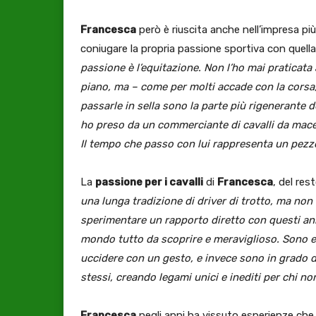
Francesca
però è riuscita anche nell’impresa più
coniugare la propria passione sportiva con quella d
passione è l’equitazione. Non l’ho mai praticata 
piano, ma – come per molti accade con la corsa, l
passarle in sella sono la parte più rigenerante de
ho preso da un commerciante di cavalli da mace
Il tempo che passo con lui rappresenta un pezzo
La
passione per i cavalli
di
Francesca
, del res
una lunga tradizione di driver di trotto, ma no
sperimentare un rapporto diretto con questi ani
mondo tutto da scoprire e meraviglioso. Sono es
uccidere con un gesto, e invece sono in grado di
stessi, creando legami unici e inediti per chi no
Francesca
negli anni ha vissuto esperienze che