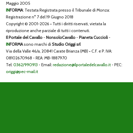
Maggio 2005
IN
FORMA
: Testata Registrata presso il Tribunale di Monza:
Registrazione n° 7 del 19 Giugno 2018
Copyright © 2001-2026 • Tutti i diritti riservati, vietata la
riproduzione anche parziale di tutti i contenuti.
Il Portale del Cavallo
-
NonsoloCavallo
-
Pianeta Cuccioli
-
IN
FORMA
sono marchi di
Studio Origgi srl
Via della Valle 46/a, 20841 Carate Brianza (MB) • C.F. e P. IVA:
08102670968 - REA: MB-1887970
Tel:
0362/990913
- Email:
redazione@ilportaledelcavallo.it
- PEC:
origgi@pec-mail.it