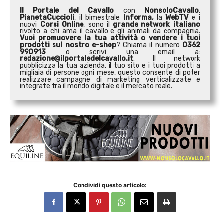
Il Portale del Cavallo
con
NonsoloCavallo
,
PianetaCuccioli
, il bimestrale
Informa,
la
WebTV
e i
nuovi
Corsi Online
, sono il
grande network italiano
rivolto a chi ama il cavallo e gli animali da compagnia.
Vuoi promuovere la tua attività o
vendere i tuoi
prodotti sul nostro e-shop
? Chiama il numero
0362
990913
o scrivi una email a:
redazione@ilportaledelcavallo.it
. Il network
pubblicizza la tua azienda, il tuo sito e i tuoi prodotti a
migliaia di persone ogni mese, questo consente di poter
realizzare campagne di marketing verticalizzate e
integrate tra il mondo digitale e il mercato reale.
Condividi questo articolo: