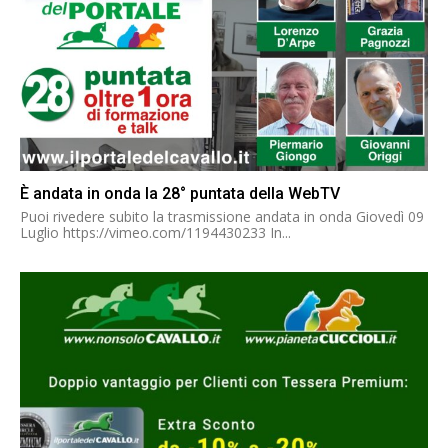
È andata in onda la 28° puntata della WebTV
Puoi rivedere subito la trasmissione andata in onda Giovedì 09
Luglio https://vimeo.com/1194430233 In...