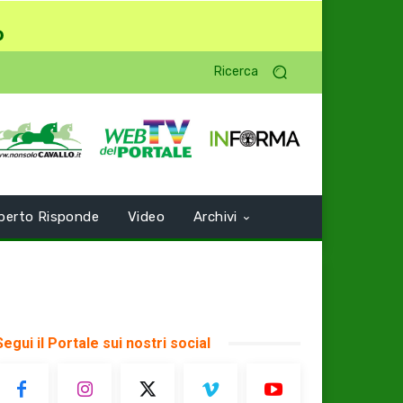
o
Ricerca
perto Risponde
Video
Archivi
Segui il Portale sui nostri social