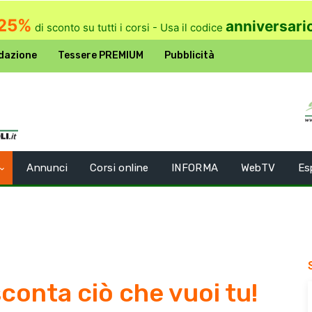
25%
anniversari
di sconto su tutti i corsi - Usa il codice
dazione
Tessere PREMIUM
Pubblicità
Annunci
Corsi online
INFORMA
WebTV
Es
sconta ciò che vuoi tu!