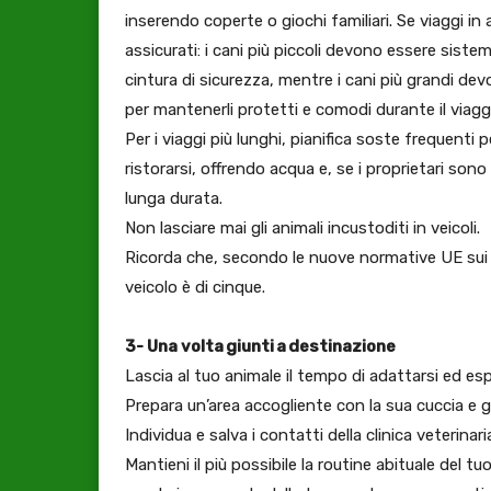
inserendo coperte o giochi familiari. Se viaggi in
assicurati: i cani più piccoli devono essere sist
cintura di sicurezza, mentre i cani più grandi d
per mantenerli protetti e comodi durante il viag
Per i viaggi più lunghi, pianifica soste frequenti p
ristorarsi, offrendo acqua e, se i proprietari sono s
lunga durata.
Non lasciare mai gli animali incustoditi in veicoli.
Ricorda che, secondo le nuove normative UE sui v
veicolo è di cinque.
3- Una volta giunti a destinazione
Lascia al tuo animale il tempo di adattarsi ed e
Prepara un’area accogliente con la sua cuccia e gl
Individua e salva i contatti della clinica veterina
Mantieni il più possibile la routine abituale del t