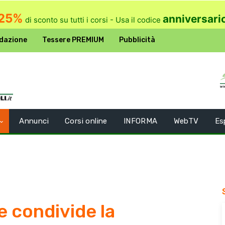
25%
anniversari
di sconto su tutti i corsi - Usa il codice
dazione
Tessere PREMIUM
Pubblicità
Annunci
Corsi online
INFORMA
WebTV
Es
e condivide la