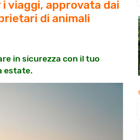
 i viaggi, approvata dai
prietari di animali
are in sicurezza con il tuo
 estate.