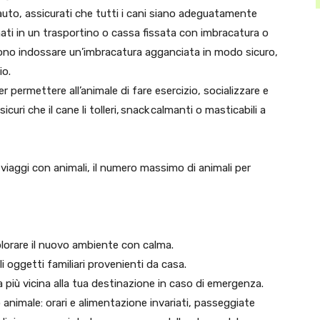
 auto, assicurati che tutti i cani siano adeguatamente
emati in un trasportino o cassa fissata con imbracatura o
evono indossare un’imbracatura agganciata in modo sicuro,
gio.
er permettere all’animale di fare esercizio, socializzare e
icuri che il cane li tolleri, snack calmanti o masticabili a
iaggi con animali, il numero massimo di animali per
splorare il nuovo ambiente con calma.
i oggetti familiari provenienti da casa.
ria più vicina alla tua destinazione in caso di emergenza.
uo animale: orari e alimentazione invariati, passeggiate