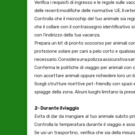
Verifica i requisiti di ingresso e le regole sulle v
delle recenti modifiche delle normative UE. Il vete
Controlla che il microchip del tuo animale sia reg
che il collare con il contrassegno identificativo 
con l’indirizzo della tua vacanza.
Prepara un kit di pronto soccorso per animali co
protezione solare per cani a pelo corto e qualsia
necessario. Considera una polizza assicurativa sanit
Conferma le politiche di viaggio per animali con 
non accettare animali oppure richiedere loro un 
Scegli strutture ricettive pet-friendly con spazi es
spiagge della zona. Alcuni luoghi limitano la pres
2- Durante il viaggio
Evita di dar da mangiare al tuo animale subito pr
Controlla la temperatura durante il viaggio e assi
Se usi un trasportino, verifica che sia della misu