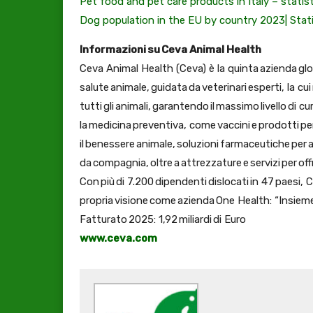
Pet food and pet care products in Italy – statist
Dog population in the EU by country 2023| Stat
Informazioni su Ceva Animal Health
Ceva Animal Health (Ceva) è la quinta azienda glob
salute animale, guidata da veterinari esperti, la cu
tutti gli animali, garantendo il massimo livello di c
la medicina preventiva, come vaccini e prodotti pe
il benessere animale, soluzioni farmaceutiche per 
da compagnia, oltre a attrezzature e servizi per offri
Con più di 7.200 dipendenti dislocati in 47 paesi, 
propria visione come azienda One Health: “Insieme,
Fatturato 2025: 1,92 miliardi di Euro
www.ceva.com