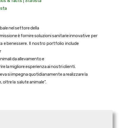
ics & facts | Statista
ista
ale nel settore della
i missione è fornire soluzioni sanitarie innovative per
ura e benessere. Il nostro portfolio include
r
animali da allevamento e
re la migliore esperienza ai nostri clienti.
Ceva si impegna quotidianamente a realizzare la
 oltre la salute animale”.