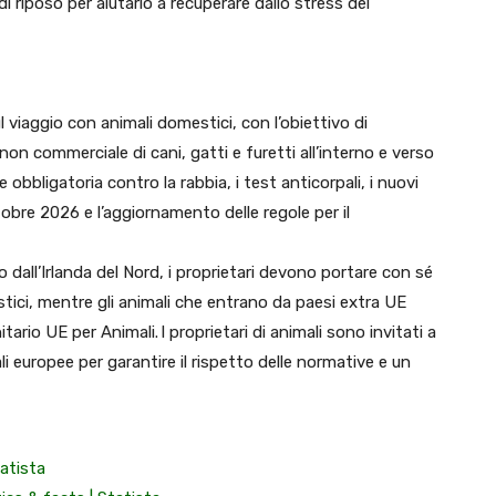
 riposo per aiutarlo a recuperare dallo stress del
viaggio con animali domestici, con l’obiettivo di
non commerciale di cani, gatti e furetti all’interno e verso
 obbligatoria contro la rabbia, i test anticorpali, i nuovi
ottobre 2026 e l’aggiornamento delle regole per il
 dall’Irlanda del Nord, i proprietari devono portare con sé
ici, mentre gli animali che entrano da paesi extra UE
ario UE per Animali. I proprietari di animali sono invitati a
ali europee per garantire il rispetto delle normative e un
tatista