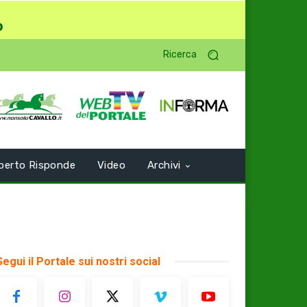
o
Ricerca
perto Risponde
Video
Archivi
Segui il Portale sui nostri social