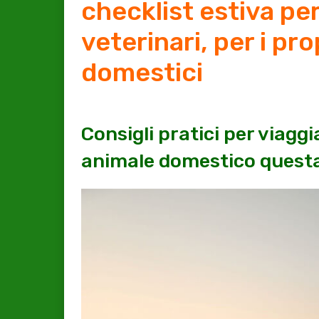
checklist estiva per
veterinari, per i pro
domestici
Consigli pratici per viaggi
animale domestico questa