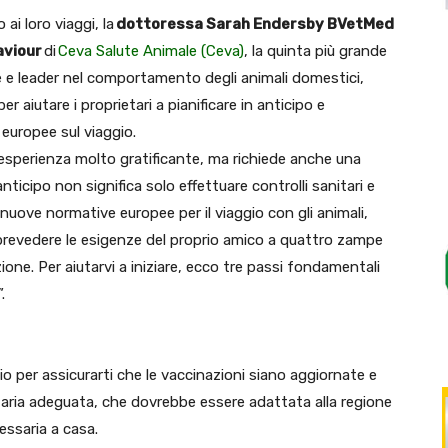
 ai loro viaggi, la
dottoressa Sarah Endersby BVetMed
aviour
di
Ceva Salute Animale (Ceva)
, la quinta più grande
e e leader nel comportamento degli animali domestici,
r aiutare i proprietari a pianificare in anticipo e
 europee sul viaggio.
’esperienza molto gratificante, ma richiede anche una
nticipo non significa solo effettuare controlli sanitari e
uove normative europee per il viaggio con gli animali,
 prevedere le esigenze del proprio amico a quattro zampe
zione. Per aiutarvi a iniziare, ecco tre passi fondamentali
”.
io per assicurarti che le vaccinazioni siano aggiornate e
itaria adeguata, che dovrebbe essere adattata alla regione
cessaria a casa.