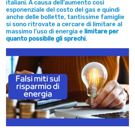
italiani. A causa dell’aumento così
esponenziale del costo del gas e quindi
anche delle bollette, tantissime famiglie
si sono ritrovate a cercare di limitare al
massimo l’uso di energia e
limitare per
quanto possibile gli sprechi
.