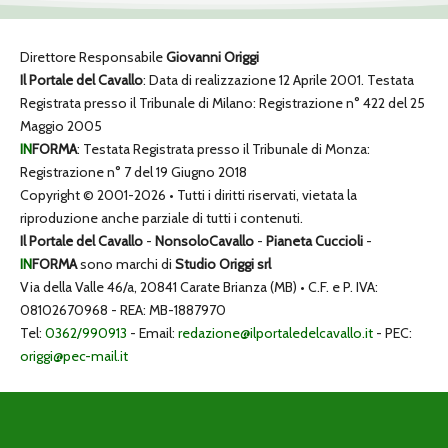
Direttore Responsabile
Giovanni Origgi
Il Portale del Cavallo
: Data di realizzazione 12 Aprile 2001. Testata
Registrata presso il Tribunale di Milano: Registrazione n° 422 del 25
Maggio 2005
IN
FORMA
: Testata Registrata presso il Tribunale di Monza:
Registrazione n° 7 del 19 Giugno 2018
Copyright © 2001-2026 • Tutti i diritti riservati, vietata la
riproduzione anche parziale di tutti i contenuti.
Il Portale del Cavallo
-
NonsoloCavallo
-
Pianeta Cuccioli
-
IN
FORMA
sono marchi di
Studio Origgi srl
Via della Valle 46/a, 20841 Carate Brianza (MB) • C.F. e P. IVA:
08102670968 - REA: MB-1887970
Tel:
0362/990913
- Email:
redazione@ilportaledelcavallo.it
- PEC:
origgi@pec-mail.it