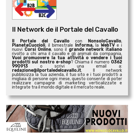
Il Network de il Portale del Cavallo
Il Portale del Cavallo
con
NonsoloCavallo
,
PianetaCuccioli
, il bimestrale
Informa,
la
WebTV
e i
nuovi
Corsi Online
, sono il
grande network italiano
rivolto a chi ama il cavallo e gli animali da compagnia.
Vuoi promuovere la tua attività o
vendere i tuoi
prodotti sul nostro e-shop
? Chiama il numero
0362
990913
o scrivi una email a:
redazione@ilportaledelcavallo.it
. Il network
pubblicizza la tua azienda, il tuo sito e i tuoi prodotti a
migliaia di persone ogni mese, questo consente di poter
realizzare campagne di marketing verticalizzate e
integrate tra il mondo digitale e il mercato reale.