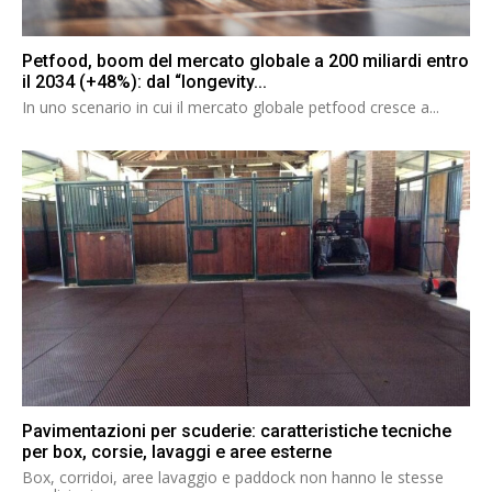
Petfood, boom del mercato globale a 200 miliardi entro
il 2034 (+48%): dal “longevity...
In uno scenario in cui il mercato globale petfood cresce a...
Pavimentazioni per scuderie: caratteristiche tecniche
per box, corsie, lavaggi e aree esterne
Box, corridoi, aree lavaggio e paddock non hanno le stesse