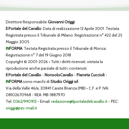
Direttore Responsabile
Giovanni Origgi
Il Portale del Cavallo
: Data di realizzazione 12 Aprile 2001. Testata
Registrata presso il Tribunale di Milano: Registrazione n° 422 del 25
Maggio 2005
IN
FORMA
: Testata Registrata presso il Tribunale di Monza:
Registrazione n° 7 del 19 Giugno 2018
Copyright © 2001-2026 • Tutti i diritti riservati, vietata la
riproduzione anche parziale di tutti i contenuti.
Il Portale del Cavallo
-
NonsoloCavallo
-
Pianeta Cuccioli
-
IN
FORMA
sono marchi di
Studio Origgi srl
Via della Valle 46/a, 20841 Carate Brianza (MB) • C.F. e P. IVA:
08102670968 - REA: MB-1887970
Tel:
0362/990913
- Email:
redazione@ilportaledelcavallo.it
- PEC:
origgi@pec-mail.it