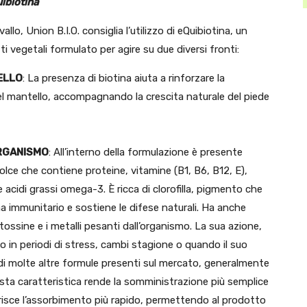
uibiotina
llo, Union B.I.O. consiglia l’utilizzo di eQuibiotina, un
 vegetali formulato per agire su due diversi fronti:
TELLO
: La presenza di biotina aiuta a rinforzare la
del mantello, accompagnando la crescita naturale del piede
ORGANISMO
: All’interno della formulazione è presente
 dolce che contiene proteine, vitamine (B1, B6, B12, E),
 acidi grassi omega-3. È ricca di clorofilla, pigmento che
ema immunitario e sostiene le difese naturali. Ha anche
 tossine e i metalli pesanti dall’organismo. La sua azione,
llo in periodi di stress, cambi stagione o quando il suo
a di molte altre formule presenti sul mercato, generalmente
esta caratteristica rende la somministrazione più semplice
favorisce l’assorbimento più rapido, permettendo al prodotto