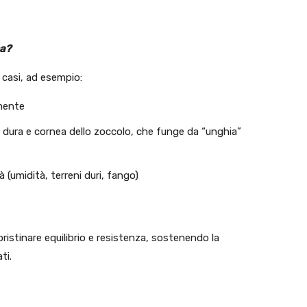
na?
i casi, ad esempio:
lmente
a, dura e cornea dello zoccolo, che funge da “unghia”
 (umidità, terreni duri, fango)
ipristinare equilibrio e resistenza, sostenendo la
ti.