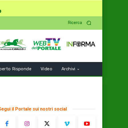
o
Ricerca
perto Risponde
Video
Archivi
Segui il Portale sui nostri social