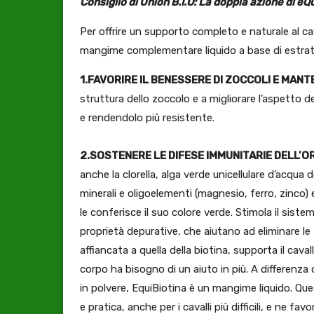
Consiglio di Union B.I.O: La doppia azione di eQ
Per offrire un supporto completo e naturale al cava
mangime complementare liquido a base di estratti
1.FAVORIRE IL BENESSERE DI ZOCCOLI E MAN
struttura dello zoccolo e a migliorare l’aspetto 
e rendendolo più resistente.
2.SOSTENERE LE DIFESE IMMUNITARIE DELL’
anche la clorella, alga verde unicellulare d’acqua
minerali e oligoelementi (magnesio, ferro, zinco) e
le conferisce il suo colore verde. Stimola il sist
proprietà depurative, che aiutano ad eliminare le
affiancata a quella della biotina, supporta il cava
corpo ha bisogno di un aiuto in più. A differenz
in polvere, EquiBiotina è un mangime liquido. Qu
e pratica, anche per i cavalli più difficili, e ne 