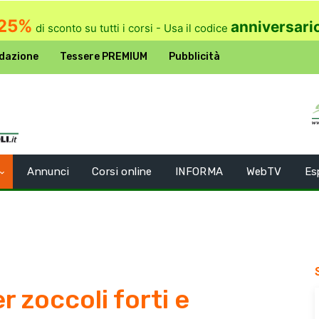
25%
anniversari
di sconto su tutti i corsi - Usa il codice
dazione
Tessere PREMIUM
Pubblicità
Annunci
Corsi online
INFORMA
WebTV
Es
r zoccoli forti e