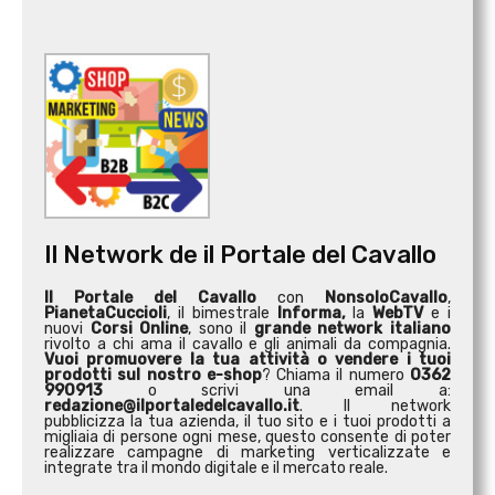
Il Network de il Portale del Cavallo
Il Portale del Cavallo
con
NonsoloCavallo
,
PianetaCuccioli
, il bimestrale
Informa,
la
WebTV
e i
nuovi
Corsi Online
, sono il
grande network italiano
rivolto a chi ama il cavallo e gli animali da compagnia.
Vuoi promuovere la tua attività o
vendere i tuoi
prodotti sul nostro e-shop
? Chiama il numero
0362
990913
o scrivi una email a:
redazione@ilportaledelcavallo.it
. Il network
pubblicizza la tua azienda, il tuo sito e i tuoi prodotti a
migliaia di persone ogni mese, questo consente di poter
realizzare campagne di marketing verticalizzate e
integrate tra il mondo digitale e il mercato reale.