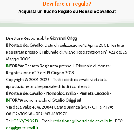
Devi fare un regalo?
Acquista un Buono Regalo su NonsoloCavallo.it
Direttore Responsabile
Giovanni Origgi
Il Portale del Cavallo
: Data di realizzazione 12 Aprile 2001. Testata
Registrata presso il Tribunale di Milano: Registrazione n° 422 del 25
Maggio 2005
IN
FORMA
: Testata Registrata presso il Tribunale di Monza:
Registrazione n° 7 del 19 Giugno 2018
Copyright © 2001-2026 • Tutti i diritti riservati, vietata la
riproduzione anche parziale di tutti i contenuti.
Il Portale del Cavallo
-
NonsoloCavallo
-
Pianeta Cuccioli
-
IN
FORMA
sono marchi di
Studio Origgi srl
Via della Valle 46/a, 20841 Carate Brianza (MB) • C.F. e P. IVA:
08102670968 - REA: MB-1887970
Tel:
0362/990913
- Email:
redazione@ilportaledelcavallo.it
- PEC:
origgi@pec-mail.it