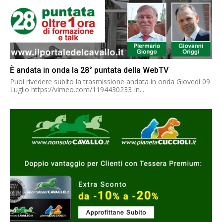
È andata in onda la 28° puntata della WebTV
Puoi rivedere subito la trasmissione andata in onda Giovedì 09
Luglio https://vimeo.com/1194430233 In...