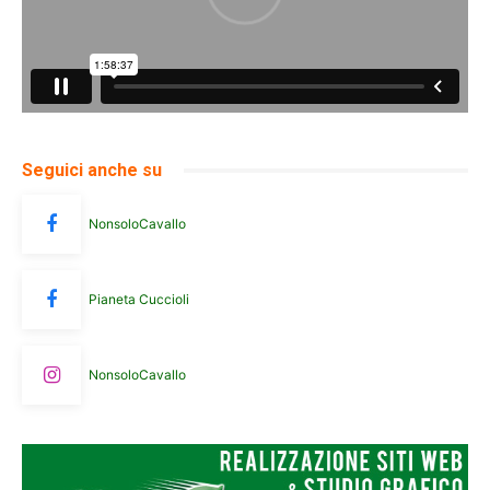
Seguici anche su
NonsoloCavallo
Pianeta Cuccioli
NonsoloCavallo