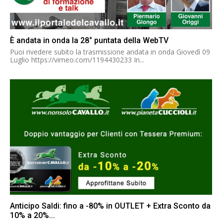
È andata in onda la 28° puntata della WebTV
Puoi rivedere subito la trasmissione andata in onda Giovedì 09
Luglio https://vimeo.com/1194430233 In...
Anticipo Saldi: fino a -80% in OUTLET + Extra Sconto da
10% a 20%...