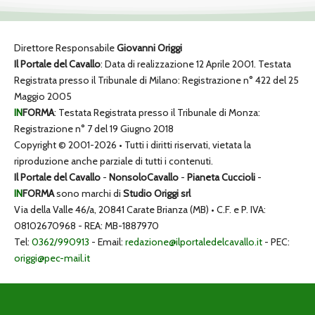
Direttore Responsabile
Giovanni Origgi
Il Portale del Cavallo
: Data di realizzazione 12 Aprile 2001. Testata
Registrata presso il Tribunale di Milano: Registrazione n° 422 del 25
Maggio 2005
IN
FORMA
: Testata Registrata presso il Tribunale di Monza:
Registrazione n° 7 del 19 Giugno 2018
Copyright © 2001-2026 • Tutti i diritti riservati, vietata la
riproduzione anche parziale di tutti i contenuti.
Il Portale del Cavallo
-
NonsoloCavallo
-
Pianeta Cuccioli
-
IN
FORMA
sono marchi di
Studio Origgi srl
Via della Valle 46/a, 20841 Carate Brianza (MB) • C.F. e P. IVA:
08102670968 - REA: MB-1887970
Tel:
0362/990913
- Email:
redazione@ilportaledelcavallo.it
- PEC:
origgi@pec-mail.it