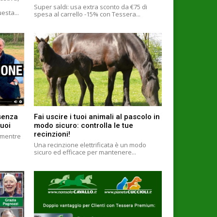
Super saldi: usa extra sconto da €75 di
m/1208470423 In questa...
spesa al carrello -15% con Tessera...
 senza
Fai uscire i tuoi animali al pascolo in
uoi
modo sicuro: controlla le tue
recinzioni!
6 mentre
Una recinzione elettrificata è un modo
sicuro ed efficace per mantenere...