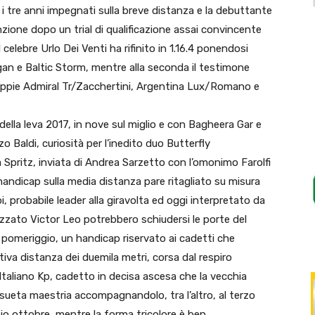
i tre anni impegnati sulla breve distanza e la debuttante
zione dopo un trial di qualificazione assai convincente
 celebre Urlo Dei Venti ha rifinito in 1.16.4 ponendosi
gan e Baltic Storm, mentre alla seconda il testimone
coppie Admiral Tr/Zacchertini, Argentina Lux/Romano e
na della leva 2017, in nove sul miglio e con Bagheera Gar e
 Baldi, curiosità per l’inedito duo Butterfly
Spritz, inviata di Andrea Sarzetto con l’omonimo Farolfi
 handicap sulla media distanza pare ritagliato su misura
, probabile leader alla giravolta ed oggi interpretato da
izzato Victor Leo potrebbero schiudersi le porte del
l pomeriggio, un handicap riservato ai cadetti che
tiva distanza dei duemila metri, corsa dal respiro
 Italiano Kp, cadetto in decisa ascesa che la vecchia
sueta maestria accompagnandolo, tra l’altro, al terzo
io ottobre, mentre la forma tricolore è ben