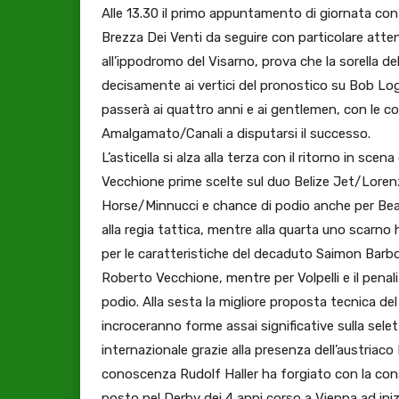
Alle 13.30 il primo appuntamento di giornata con 
Brezza Dei Venti da seguire con particolare atten
all’ippodromo del Visarno, prova che la sorella del
decisamente ai vertici del pronostico su Bob Lo
passerà ai quattro anni e ai gentlemen, con le 
Amalgamato/Canali a disputarsi il successo.
L’asticella si alza alla terza con il ritorno in sce
Vecchione prime scelte sul duo Belize Jet/Lorenzo
Horse/Minnucci e chance di podio anche per Bea 
alla regia tattica, mentre alla quarta uno scarno
per le caratteristiche del decaduto Saimon Barboi
Roberto Vecchione, mentre per Volpelli e il penal
podio. Alla sesta la migliore proposta tecnica de
incroceranno forme assai significative sulla selet
internazionale grazie alla presenza dell’austriaco
conoscenza Rudolf Haller ha forgiato con la con
posto nel Derby dei 4 anni corso a Vienna ad iniz