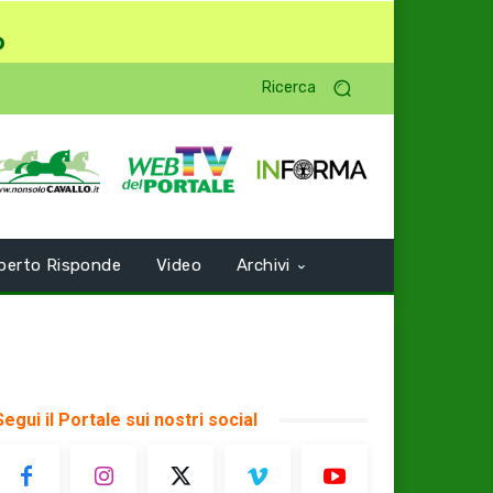
o
Ricerca
perto Risponde
Video
Archivi
Segui il Portale sui nostri social