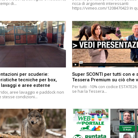
tempi di...
ricca di argomenti interessanti
https://vimeo.co
ntazioni per scuderie:
Super SCONTI per tutti con e
ristiche tecniche per box,
Tessera Premium su ciò che v
 lavaggi e aree esterne
Per tutti: -10% con codice ESTATE2
se hai la Tessera...
ridoi, aree lavaggio e paddock non
 stesse condizioni...