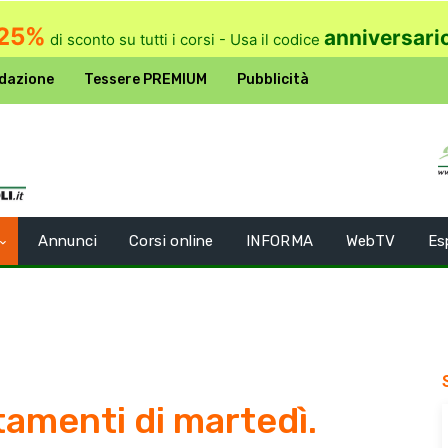
25%
anniversari
di sconto su tutti i corsi - Usa il codice
dazione
Tessere PREMIUM
Pubblicità
Annunci
Corsi online
INFORMA
WebTV
Es
amenti di martedì.