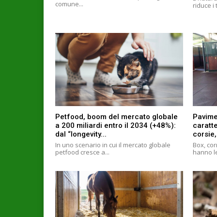
comune...
riduce i 
Petfood, boom del mercato globale
Pavime
a 200 miliardi entro il 2034 (+48%):
caratte
dal “longevity...
corsie,
In uno scenario in cui il mercato globale
Box, cor
petfood cresce a...
hanno le