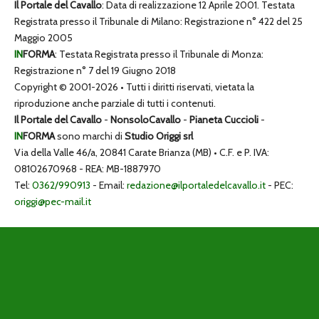
Il Portale del Cavallo
: Data di realizzazione 12 Aprile 2001. Testata
Registrata presso il Tribunale di Milano: Registrazione n° 422 del 25
Maggio 2005
IN
FORMA
: Testata Registrata presso il Tribunale di Monza:
Registrazione n° 7 del 19 Giugno 2018
Copyright © 2001-2026 • Tutti i diritti riservati, vietata la
riproduzione anche parziale di tutti i contenuti.
Il Portale del Cavallo
-
NonsoloCavallo
-
Pianeta Cuccioli
-
IN
FORMA
sono marchi di
Studio Origgi srl
Via della Valle 46/a, 20841 Carate Brianza (MB) • C.F. e P. IVA:
08102670968 - REA: MB-1887970
Tel:
0362/990913
- Email:
redazione@ilportaledelcavallo.it
- PEC:
origgi@pec-mail.it