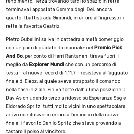
rendimento. Terza trovando tardi lo spazio in retta
terminava l’appostata Gemma degli Dei: ancora
quarto il battistrada Gimondi, in errore all’ingresso in
retta la favorita Geatriz.
Pietro Gubellini saliva in cattedra a metà pomeriggio
con un paio di guidate da manuale: nel
Premio Pick
And Go
, per conto di Harri Rantanen, tirava fuori il
meglio da
Explorer Mundi
che con un percorso di
testa – al nuovo record di 1.11.7 – resisteva all’agguato
finale di Eleoz, al quale aveva strappato il comando
nella fase iniziale. Finiva forte dall’ultima posizione D
Day As chiudendo terzo a ridosso su Esperanza Ssg e
Eldorado Spritz, tutti molto vicini in uno spettacolare
arrivo conclusivo: in errore all’imbocco della curva
finale il favorito Danilo Spritz che stava provando a
tastare il polso al vincitore.