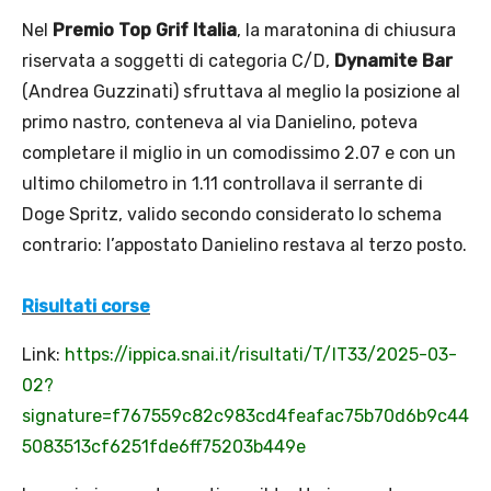
Nel
Premio Top Grif Italia
, la maratonina di chiusura
riservata a soggetti di categoria C/D,
Dynamite Bar
(Andrea Guzzinati) sfruttava al meglio la posizione al
primo nastro, conteneva al via Danielino, poteva
completare il miglio in un comodissimo 2.07 e con un
ultimo chilometro in 1.11 controllava il serrante di
Doge Spritz, valido secondo considerato lo schema
contrario: l’appostato Danielino restava al terzo posto.
Risultati corse
Link:
https://ippica.snai.it/risultati/T/IT33/2025-03-
02?
signature=f767559c82c983cd4feafac75b70d6b9c44
5083513cf6251fde6ff75203b449e