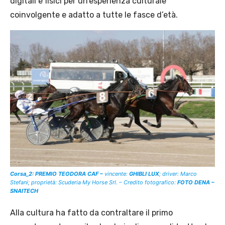
digitali e fisici per un’esperienza culturale
coinvolgente e adatto a tutte le fasce d’età.
Corsa_2: PREMIO TEODORA CAF –
vincente:
GHIBLI LUX
; driver: Marco
Stefani; proprietà: Scuderia My Horse Srl. – Credito fotografico:
FOTO DENA –
SNAITECH
Alla cultura ha fatto da contraltare il primo