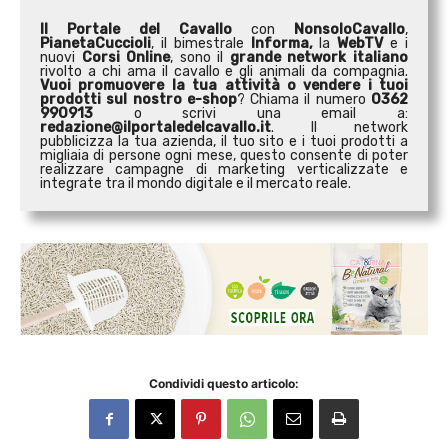
Il Portale del Cavallo
con
NonsoloCavallo
,
PianetaCuccioli
, il bimestrale
Informa,
la
WebTV
e i
nuovi
Corsi Online
, sono il
grande network italiano
rivolto a chi ama il cavallo e gli animali da compagnia.
Vuoi promuovere la tua attività o
vendere i tuoi
prodotti sul nostro e-shop
? Chiama il numero
0362
990913
o scrivi una email a:
redazione@ilportaledelcavallo.it
. Il network
pubblicizza la tua azienda, il tuo sito e i tuoi prodotti a
migliaia di persone ogni mese, questo consente di poter
realizzare campagne di marketing verticalizzate e
integrate tra il mondo digitale e il mercato reale.
Condividi questo articolo: