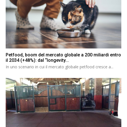
Petfood, boom del mercato globale a 200 miliardi entro
il 2034 (+48%): dal “longevity...
In uno scenario in cui il mercato globale petfood cresce a...