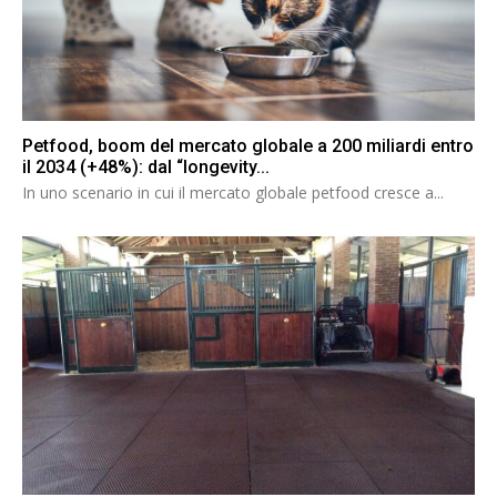
Petfood, boom del mercato globale a 200 miliardi entro
il 2034 (+48%): dal “longevity...
In uno scenario in cui il mercato globale petfood cresce a...