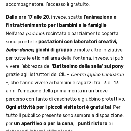
accompagnatore, l’accesso è gratuito.
Dalle ore 17 alle 20
, invece, scatta
l’animazione e
l’intrattenimento per i bambini e le famiglie
.
Nell’area
paddock
recintata e parzialmente coperta,
sono pronte le
postazioni con laboratori creativi,
baby-dance
, giochi di gruppo
e molte altre iniziative
per tutte le età; nell’area della fontana, invece, si può
vivere l’ebbrezza del
‘Battesimo della sella’ sul pony
grazie agli istruttori del CIL –
Centro Ippico Lombardo
-, che fanno vivere ai bambini e ragazzi tra i 3 e i 13
anni, l’emozione della prima monta in un breve
percorso con tanto di caschetto e giubbino protettivo.
Ogni attività per i piccoli visitatori è gratuita!
Per
tutto il pubblico presente sono sempre a disposizione,
per
un aperitivo o per la cena
, i
punti ristoro
e i