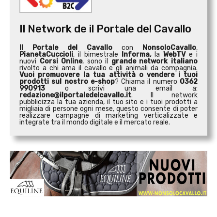
Il Network de il Portale del Cavallo
Il Portale del Cavallo
con
NonsoloCavallo
,
PianetaCuccioli
, il bimestrale
Informa,
la
WebTV
e i
nuovi
Corsi Online
, sono il
grande network italiano
rivolto a chi ama il cavallo e gli animali da compagnia.
Vuoi promuovere la tua attività o
vendere i tuoi
prodotti sul nostro e-shop
? Chiama il numero
0362
990913
o scrivi una email a:
redazione@ilportaledelcavallo.it
. Il network
pubblicizza la tua azienda, il tuo sito e i tuoi prodotti a
migliaia di persone ogni mese, questo consente di poter
realizzare campagne di marketing verticalizzate e
integrate tra il mondo digitale e il mercato reale.