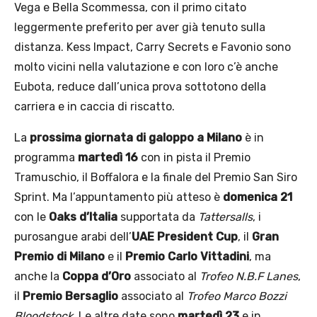
Vega e Bella Scommessa, con il primo citato
leggermente preferito per aver già tenuto sulla
distanza. Kess Impact, Carry Secrets e Favonio sono
molto vicini nella valutazione e con loro c’è anche
Eubota, reduce dall’unica prova sottotono della
carriera e in caccia di riscatto.
La
prossima giornata di galoppo a Milano
è in
programma
martedì 16
con in pista il Premio
Tramuschio, il Boffalora e la finale del Premio San Siro
Sprint. Ma l’appuntamento più atteso è
domenica 21
con le
Oaks d’Italia
supportata da
Tattersalls
, i
purosangue arabi dell’
UAE President Cup
, il
Gran
Premio di Milano
e il
Premio Carlo Vittadini
, ma
anche la
Coppa d’Oro
associato al
Trofeo N.B.F Lanes
,
il
Premio Bersaglio
associato al
Trofeo Marco Bozzi
Bloodstock
. Le altre date sono
martedì 23
e in