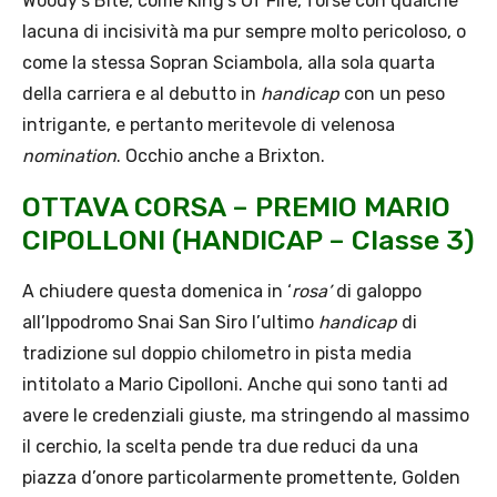
Woody’s Bite, come King’s Of Fire, forse con qualche
lacuna di incisività ma pur sempre molto pericoloso, o
come la stessa Sopran Sciambola, alla sola quarta
della carriera e al debutto in
handicap
con un peso
intrigante, e pertanto meritevole di velenosa
nomination
. Occhio anche a Brixton.
OTTAVA CORSA – PREMIO MARIO
CIPOLLONI (HANDICAP – Classe 3)
A chiudere questa domenica in ‘
rosa’
di galoppo
all’Ippodromo Snai San Siro l’ultimo
handicap
di
tradizione sul doppio chilometro in pista media
intitolato a Mario Cipolloni. Anche qui sono tanti ad
avere le credenziali giuste, ma stringendo al massimo
il cerchio, la scelta pende tra due reduci da una
piazza d’onore particolarmente promettente, Golden