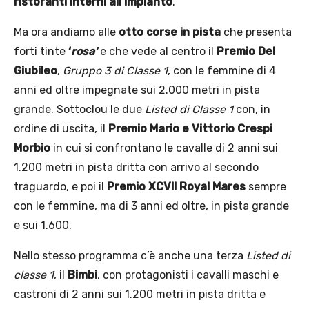
ristoranti interni all’impianto
.
Ma ora andiamo alle
otto corse in pista
che presenta
forti tinte
‘
rosa’
e che vede al centro il
Premio Del
Giubileo
,
Gruppo 3 di Classe 1
, con le femmine di 4
anni ed oltre impegnate sui 2.000 metri in pista
grande. Sottoclou le due
Listed di Classe 1
con, in
ordine di uscita, il
Premio Mario e Vittorio Crespi
Morbio
in cui si confrontano le cavalle di 2 anni sui
1.200 metri in pista dritta con arrivo al secondo
traguardo, e poi il
Premio XCVII Royal Mares
sempre
con le femmine, ma di 3 anni ed oltre, in pista grande
e sui 1.600.
Nello stesso programma c’è anche una terza
Listed di
classe 1
, il
Bimbi
, con protagonisti i cavalli maschi e
castroni di 2 anni sui 1.200 metri in pista dritta e