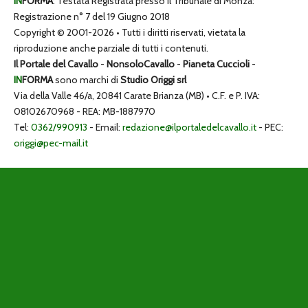
IN
FORMA
: Testata Registrata presso il Tribunale di Monza:
Registrazione n° 7 del 19 Giugno 2018
Copyright © 2001-2026 • Tutti i diritti riservati, vietata la
riproduzione anche parziale di tutti i contenuti.
Il Portale del Cavallo
-
NonsoloCavallo
-
Pianeta Cuccioli
-
IN
FORMA
sono marchi di
Studio Origgi srl
Via della Valle 46/a, 20841 Carate Brianza (MB) • C.F. e P. IVA:
08102670968 - REA: MB-1887970
Tel:
0362/990913
- Email:
redazione@ilportaledelcavallo.it
- PEC:
origgi@pec-mail.it