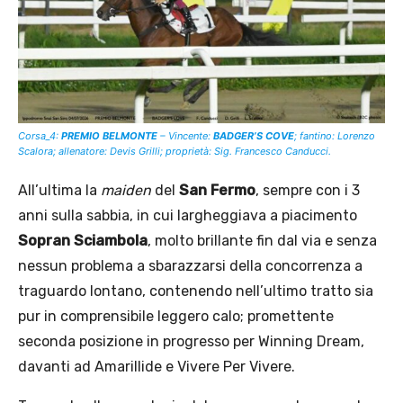
Corsa_4:
PREMIO BELMONTE
– Vincente:
BADGER’S COVE
; fantino: Lorenzo
Scalora; allenatore: Devis Grilli; proprietà: Sig. Francesco Canducci.
All’ultima la
maiden
del
San Fermo
, sempre con i 3
anni sulla sabbia, in cui largheggiava a piacimento
Sopran Sciambola
, molto brillante fin dal via e senza
nessun problema a sbarazzarsi della concorrenza a
traguardo lontano, contenendo nell’ultimo tratto sia
pur in comprensibile leggero calo; promettente
seconda posizione in progresso per Winning Dream,
davanti ad Amarillide e Vivere Per Vivere.