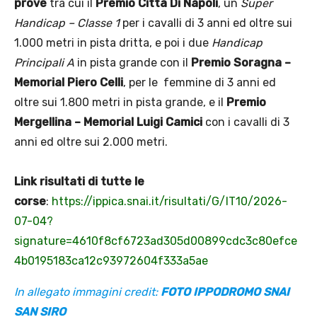
prove
tra cui il
Premio Città Di Napoli
, un
Super
Handicap – Classe 1
per i cavalli di 3 anni ed oltre sui
1.000 metri in pista dritta, e poi i due
Handicap
Principali A
in pista grande con il
Premio Soragna –
Memorial Piero Celli
, per le femmine di 3 anni ed
oltre sui 1.800 metri in pista grande, e il
Premio
Mergellina – Memorial Luigi Camici
con i cavalli di 3
anni ed oltre sui 2.000 metri.
Link risultati di tutte le
corse
:
https://ippica.snai.it/risultati/G/IT10/2026-
07-04?
signature=4610f8cf6723ad305d00899cdc3c80efce
4b0195183ca12c93972604f333a5ae
In allegato immagini credit:
FOTO IPPODROMO SNAI
SAN SIRO