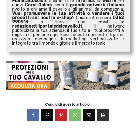
PianetaCuccioli
, il bimestrale
Informa,
la
WebTV
e i
nuovi
Corsi Online
, sono il
grande network italiano
rivolto a chi ama il cavallo e gli animali da compagnia.
Vuoi promuovere la tua attività o
vendere i tuoi
prodotti sul nostro e-shop
? Chiama il numero
0362
990913
o scrivi una email a:
redazione@ilportaledelcavallo.it
. Il network
pubblicizza la tua azienda, il tuo sito e i tuoi prodotti a
migliaia di persone ogni mese, questo consente di poter
realizzare campagne di marketing verticalizzate e
integrate tra il mondo digitale e il mercato reale.
Condividi questo articolo: