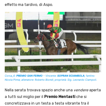
effetto ma tardivo, di Aspo.
Corsa_6:
PREMIO SAN FERMO
– Vincente:
SOPRAN SCIAMBOLA
; fantino:
Nicola Pinna; allenatore: Roberto Biondi; proprietà: Sig. Leonardo Ciampoli.
Nella serata trovava spazio anche una
vendere
aperta
a tutti sul miglio per il
Premio Mentasti
che si
concretizzava in un testa a testa vibrante tra il