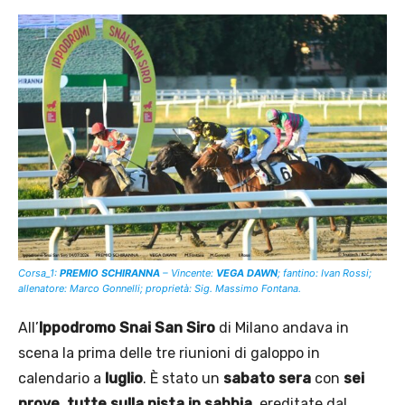
Corsa_1:
PREMIO SCHIRANNA
– Vincente:
VEGA DAWN
; fantino: Ivan Rossi;
allenatore: Marco Gonnelli; proprietà: Sig. Massimo Fontana.
All’
Ippodromo Snai San Siro
di Milano andava in
scena la prima delle tre riunioni di galoppo in
calendario a
luglio
. È stato un
sabato sera
con
sei
prove
,
tutte sulla pista in sabbia
, ereditate dal