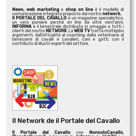
News, web marketing
e
shop on line
è il modello di
comunicazione integrata proposto dal nostro
network.
Il PORTALE DEL CAVALLO
è un magazine specialistico,
un vero pioniere perché on line da oltre vent’anni.
INFORMA
è il bimestrale distribuito in omaggio a tutti i
clienti del nostro
NETWORK
. La
WEB TV
tratta molteplici
argomenti, dall’attualità al coaching, dalla veterinaria al
benessere di cavalli e cavalieri, cani e gatti, con il
contributo di illustri esperti del settore.
Il Network de il Portale del Cavallo
Il Portale del Cavallo
con
NonsoloCavallo
,