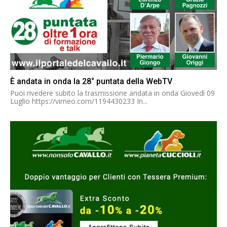
È andata in onda la 28° puntata della WebTV
Puoi rivedere subito la trasmissione andata in onda Giovedì 09
Luglio https://vimeo.com/1194430233 In...