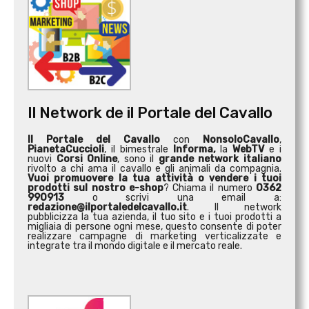
Il Network de il Portale del Cavallo
Il Portale del Cavallo
con
NonsoloCavallo
,
PianetaCuccioli
, il bimestrale
Informa,
la
WebTV
e i
nuovi
Corsi Online
, sono il
grande network italiano
rivolto a chi ama il cavallo e gli animali da compagnia.
Vuoi promuovere la tua attività o
vendere i tuoi
prodotti sul nostro e-shop
? Chiama il numero
0362
990913
o scrivi una email a:
redazione@ilportaledelcavallo.it
. Il network
pubblicizza la tua azienda, il tuo sito e i tuoi prodotti a
migliaia di persone ogni mese, questo consente di poter
realizzare campagne di marketing verticalizzate e
integrate tra il mondo digitale e il mercato reale.