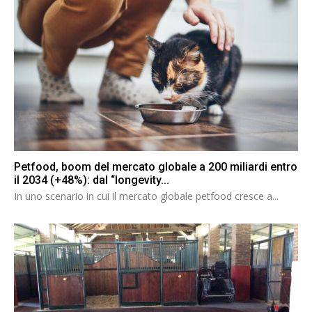
Petfood, boom del mercato globale a 200 miliardi entro
il 2034 (+48%): dal “longevity...
In uno scenario in cui il mercato globale petfood cresce a...