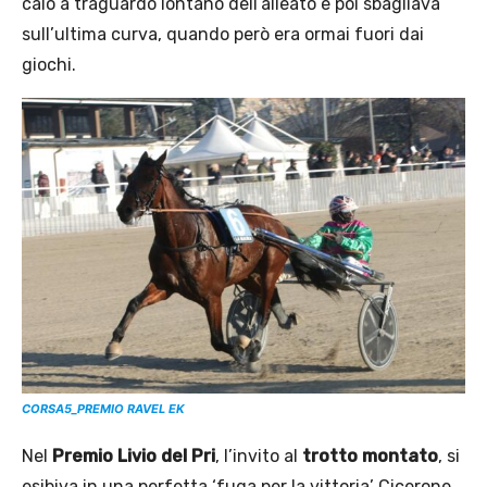
calo a traguardo lontano dell’alleato e poi sbagliava
sull’ultima curva, quando però era ormai fuori dai
giochi.
CORSA5_PREMIO RAVEL EK
Nel
Premio Livio del Pri
, l’invito al
trotto montato
, si
esibiva in una perfetta ‘fuga per la vittoria’ Cicerone