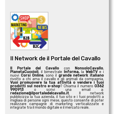
Il Network de il Portale del Cavallo
Il Portale del Cavallo
con
NonsoloCavallo
,
PianetaCuccioli
, il bimestrale
Informa,
la
WebTV
e i
nuovi
Corsi Online
, sono il
grande network italiano
rivolto a chi ama il cavallo e gli animali da compagnia.
Vuoi promuovere la tua attività o
vendere i tuoi
prodotti sul nostro e-shop
? Chiama il numero
0362
990913
o scrivi una email a:
redazione@ilportaledelcavallo.it
. Il network
pubblicizza la tua azienda, il tuo sito e i tuoi prodotti a
migliaia di persone ogni mese, questo consente di poter
realizzare campagne di marketing verticalizzate e
integrate tra il mondo digitale e il mercato reale.