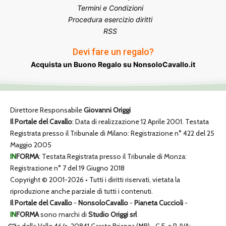
Termini e Condizioni
Procedura esercizio diritti
RSS
Devi fare un regalo?
Acquista un Buono Regalo su NonsoloCavallo.it
Direttore Responsabile
Giovanni Origgi
Il Portale del Cavallo
: Data di realizzazione 12 Aprile 2001. Testata
Registrata presso il Tribunale di Milano: Registrazione n° 422 del 25
Maggio 2005
IN
FORMA
: Testata Registrata presso il Tribunale di Monza:
Registrazione n° 7 del 19 Giugno 2018
Copyright © 2001-2026 • Tutti i diritti riservati, vietata la
riproduzione anche parziale di tutti i contenuti.
Il Portale del Cavallo
-
NonsoloCavallo
-
Pianeta Cuccioli
-
IN
FORMA
sono marchi di
Studio Origgi srl
Via della Valle 46/a, 20841 Carate Brianza (MB) • C.F. e P. IVA: