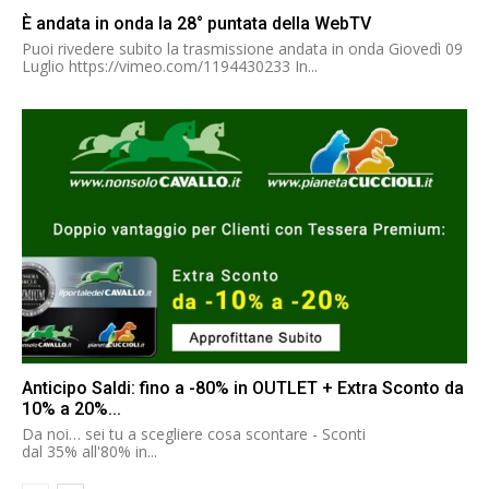
È andata in onda la 28° puntata della WebTV
Puoi rivedere subito la trasmissione andata in onda Giovedì 09
Luglio https://vimeo.com/1194430233 In...
Anticipo Saldi: fino a -80% in OUTLET + Extra Sconto da
10% a 20%...
Da noi… sei tu a scegliere cosa scontare - Sconti
dal 35% all'80% in...