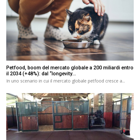
Petfood, boom del mercato globale a 200 miliardi entro
il 2034 (+48%): dal “longevity...
In uno scenario in cui il mercato globale petfood cresce a...