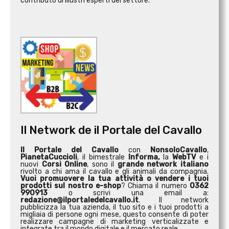
contributo di illustri esperti del settore.
Il Network de il Portale del Cavallo
Il Portale del Cavallo
con
NonsoloCavallo
,
PianetaCuccioli
, il bimestrale
Informa,
la
WebTV
e i
nuovi
Corsi Online
, sono il
grande network italiano
rivolto a chi ama il cavallo e gli animali da compagnia.
Vuoi promuovere la tua attività o
vendere i tuoi
prodotti sul nostro e-shop
? Chiama il numero
0362
990913
o scrivi una email a:
redazione@ilportaledelcavallo.it
. Il network
pubblicizza la tua azienda, il tuo sito e i tuoi prodotti a
migliaia di persone ogni mese, questo consente di poter
realizzare campagne di marketing verticalizzate e
integrate tra il mondo digitale e il mercato reale.