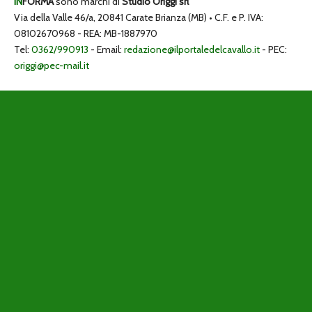
IN
FORMA
sono marchi di
Studio Origgi srl
Via della Valle 46/a, 20841 Carate Brianza (MB) • C.F. e P. IVA:
08102670968 - REA: MB-1887970
Tel:
0362/990913
- Email:
redazione@ilportaledelcavallo.it
- PEC:
origgi@pec-mail.it