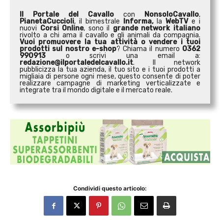
Il Portale del Cavallo
con
NonsoloCavallo
,
PianetaCuccioli
, il bimestrale
Informa,
la
WebTV
e i
nuovi
Corsi Online
, sono il
grande network italiano
rivolto a chi ama il cavallo e gli animali da compagnia.
Vuoi promuovere la tua attività o
vendere i tuoi
prodotti sul nostro e-shop
? Chiama il numero
0362
990913
o scrivi una email a:
redazione@ilportaledelcavallo.it
. Il network
pubblicizza la tua azienda, il tuo sito e i tuoi prodotti a
migliaia di persone ogni mese, questo consente di poter
realizzare campagne di marketing verticalizzate e
integrate tra il mondo digitale e il mercato reale.
Condividi questo articolo: