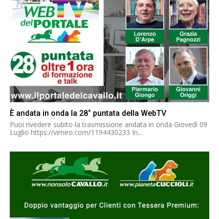
È andata in onda la 28° puntata della WebTV
Puoi rivedere subito la trasmissione andata in onda Giovedì 09
Luglio https://vimeo.com/1194430233 In...