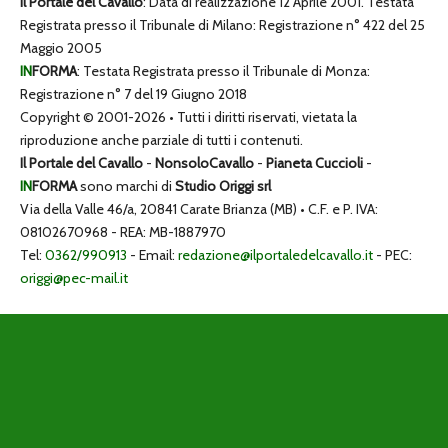
Il Portale del Cavallo
: Data di realizzazione 12 Aprile 2001. Testata
Registrata presso il Tribunale di Milano: Registrazione n° 422 del 25
Maggio 2005
IN
FORMA
: Testata Registrata presso il Tribunale di Monza:
Registrazione n° 7 del 19 Giugno 2018
Copyright © 2001-2026 • Tutti i diritti riservati, vietata la
riproduzione anche parziale di tutti i contenuti.
Il Portale del Cavallo
-
NonsoloCavallo
-
Pianeta Cuccioli
-
IN
FORMA
sono marchi di
Studio Origgi srl
Via della Valle 46/a, 20841 Carate Brianza (MB) • C.F. e P. IVA:
08102670968 - REA: MB-1887970
Tel:
0362/990913
- Email:
redazione@ilportaledelcavallo.it
- PEC:
origgi@pec-mail.it