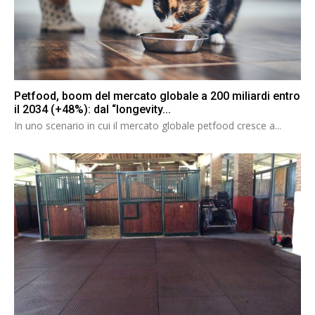
Petfood, boom del mercato globale a 200 miliardi entro
il 2034 (+48%): dal “longevity...
In uno scenario in cui il mercato globale petfood cresce a...