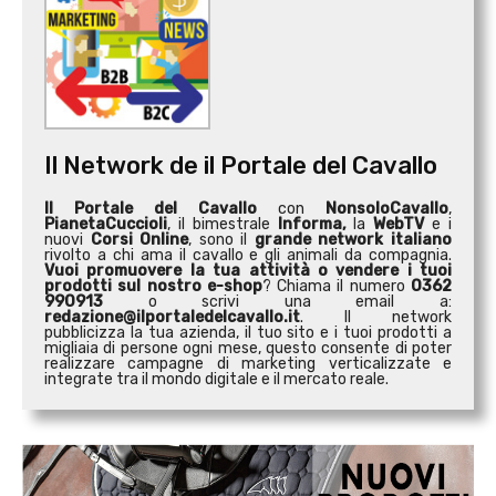
Il Network de il Portale del Cavallo
Il Portale del Cavallo
con
NonsoloCavallo
,
PianetaCuccioli
, il bimestrale
Informa,
la
WebTV
e i
nuovi
Corsi Online
, sono il
grande network italiano
rivolto a chi ama il cavallo e gli animali da compagnia.
Vuoi promuovere la tua attività o
vendere i tuoi
prodotti sul nostro e-shop
? Chiama il numero
0362
990913
o scrivi una email a:
redazione@ilportaledelcavallo.it
. Il network
pubblicizza la tua azienda, il tuo sito e i tuoi prodotti a
migliaia di persone ogni mese, questo consente di poter
realizzare campagne di marketing verticalizzate e
integrate tra il mondo digitale e il mercato reale.