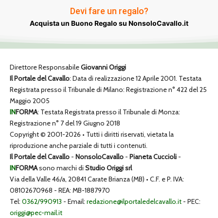
Devi fare un regalo?
Acquista un Buono Regalo su NonsoloCavallo.it
Direttore Responsabile
Giovanni Origgi
Il Portale del Cavallo
: Data di realizzazione 12 Aprile 2001. Testata
Registrata presso il Tribunale di Milano: Registrazione n° 422 del 25
Maggio 2005
IN
FORMA
: Testata Registrata presso il Tribunale di Monza:
Registrazione n° 7 del 19 Giugno 2018
Copyright © 2001-2026 • Tutti i diritti riservati, vietata la
riproduzione anche parziale di tutti i contenuti.
Il Portale del Cavallo
-
NonsoloCavallo
-
Pianeta Cuccioli
-
IN
FORMA
sono marchi di
Studio Origgi srl
Via della Valle 46/a, 20841 Carate Brianza (MB) • C.F. e P. IVA:
08102670968 - REA: MB-1887970
Tel:
0362/990913
- Email:
redazione@ilportaledelcavallo.it
- PEC:
origgi@pec-mail.it