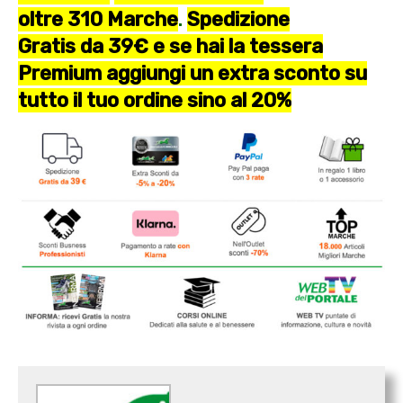
oltre 310 Marche
.
Spedizione
Gratis da 39€ e se hai la tessera
Premium aggiungi un extra sconto su
tutto il tuo ordine sino al 20%