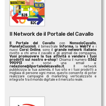
Il Network de il Portale del Cavallo
Il Portale del Cavallo
con
NonsoloCavallo
,
PianetaCuccioli
, il bimestrale
Informa,
la
WebTV
e i
nuovi
Corsi Online
, sono il
grande network italiano
rivolto a chi ama il cavallo e gli animali da compagnia.
Vuoi promuovere la tua attività o
vendere i tuoi
prodotti sul nostro e-shop
? Chiama il numero
0362
990913
o scrivi una email a:
redazione@ilportaledelcavallo.it
. Il network
pubblicizza la tua azienda, il tuo sito e i tuoi prodotti a
migliaia di persone ogni mese, questo consente di poter
realizzare campagne di marketing verticalizzate e
integrate tra il mondo digitale e il mercato reale.