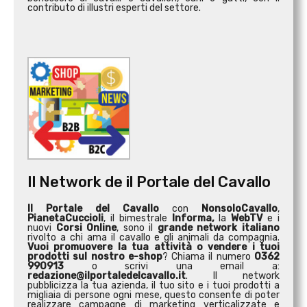
contributo di illustri esperti del settore.
Il Network de il Portale del Cavallo
Il Portale del Cavallo
con
NonsoloCavallo
,
PianetaCuccioli
, il bimestrale
Informa,
la
WebTV
e i
nuovi
Corsi Online
, sono il
grande network italiano
rivolto a chi ama il cavallo e gli animali da compagnia.
Vuoi promuovere la tua attività o
vendere i tuoi
prodotti sul nostro e-shop
? Chiama il numero
0362
990913
o scrivi una email a:
redazione@ilportaledelcavallo.it
. Il network
pubblicizza la tua azienda, il tuo sito e i tuoi prodotti a
migliaia di persone ogni mese, questo consente di poter
realizzare campagne di marketing verticalizzate e