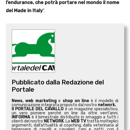
l’endurance, che potrà portare nel mondo il nome
del Made in Italy
”.
Pubblicato dalla Redazione del
Portale
News, web marketing
e
shop on line
è il modello di
comunicazione integrata proposto dal nostro
network.
Il PORTALE DEL CAVALLO
è un magazine specialistico,
un vero pioniere perché on line da oltre vent’anni.
INFORMA
è il bimestrale distribuito in omaggio a tutti i
clienti del nostro
NETWORK
. La
WEB TV
tratta molteplici
argomenti, dall’attualità al coaching, dalla veterinaria al
benessere di cavalli e cavalieri, cani e gatti, con il