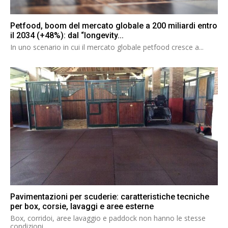
Petfood, boom del mercato globale a 200 miliardi entro
il 2034 (+48%): dal “longevity...
In uno scenario in cui il mercato globale petfood cresce a...
Pavimentazioni per scuderie: caratteristiche tecniche
per box, corsie, lavaggi e aree esterne
Box, corridoi, aree lavaggio e paddock non hanno le stesse
condizioni...