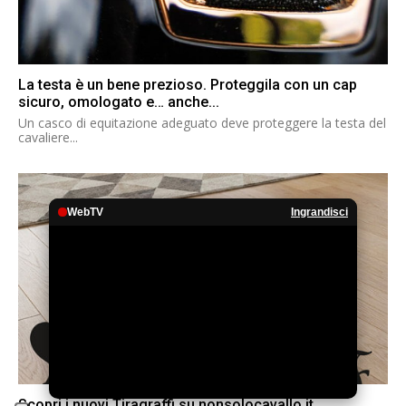
La testa è un bene prezioso. Proteggila con un cap
sicuro, omologato e… anche...
Un casco di equitazione adeguato deve proteggere la testa del
cavaliere...
WebTV
Ingrandisci
Scopri i nuovi Tiragraffi su nonsolocavallo.it