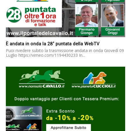
È andata in onda la 28° puntata della WebTV
Puoi rivedere subito la trasmissione andata in onda Giovedì 09
Luglio https://vimeo.com/1194430233 In...