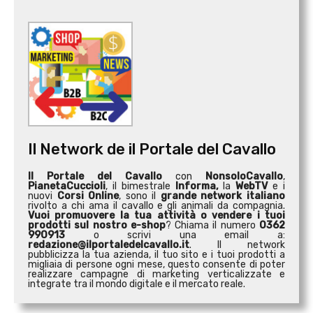
Il Network de il Portale del Cavallo
Il Portale del Cavallo
con
NonsoloCavallo
,
PianetaCuccioli
, il bimestrale
Informa,
la
WebTV
e i
nuovi
Corsi Online
, sono il
grande network italiano
rivolto a chi ama il cavallo e gli animali da compagnia.
Vuoi promuovere la tua attività o
vendere i tuoi
prodotti sul nostro e-shop
? Chiama il numero
0362
990913
o scrivi una email a:
redazione@ilportaledelcavallo.it
. Il network
pubblicizza la tua azienda, il tuo sito e i tuoi prodotti a
migliaia di persone ogni mese, questo consente di poter
realizzare campagne di marketing verticalizzate e
integrate tra il mondo digitale e il mercato reale.