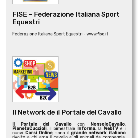
FISE – Federazione Italiana Sport
Equestri
Federazione Italiana Sport Equestri - www.fise.it
Il Network de il Portale del Cavallo
Il Portale del Cavallo
con
NonsoloCavallo
,
PianetaCuccioli
, il bimestrale
Informa,
la
WebTV
e i
nuovi
Corsi Online
, sono il
grande network italiano
rivolto a chi ama il cavallo e gli animali da compagnia.