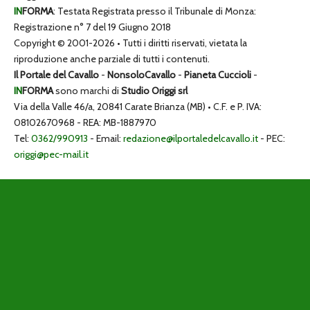
IN
FORMA
: Testata Registrata presso il Tribunale di Monza:
Registrazione n° 7 del 19 Giugno 2018
Copyright © 2001-2026 • Tutti i diritti riservati, vietata la
riproduzione anche parziale di tutti i contenuti.
Il Portale del Cavallo
-
NonsoloCavallo
-
Pianeta Cuccioli
-
IN
FORMA
sono marchi di
Studio Origgi srl
Via della Valle 46/a, 20841 Carate Brianza (MB) • C.F. e P. IVA:
08102670968 - REA: MB-1887970
Tel:
0362/990913
- Email:
redazione@ilportaledelcavallo.it
- PEC:
origgi@pec-mail.it