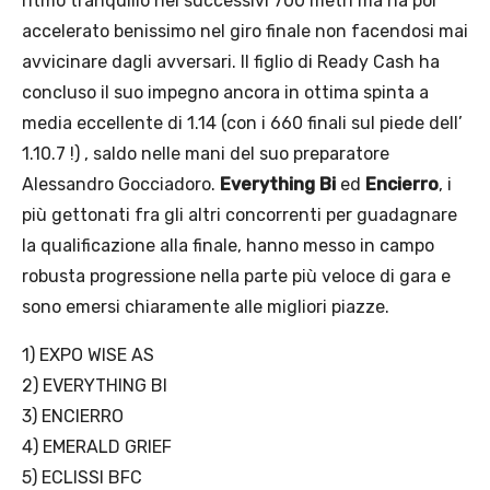
ritmo tranquillo nei successivi 700 metri ma ha poi
accelerato benissimo nel giro finale non facendosi mai
avvicinare dagli avversari. Il figlio di Ready Cash ha
concluso il suo impegno ancora in ottima spinta a
media eccellente di 1.14 (con i 660 finali sul piede dell’
1.10.7 !) , saldo nelle mani del suo preparatore
Alessandro Gocciadoro.
Everything Bi
ed
Encierro
, i
più gettonati fra gli altri concorrenti per guadagnare
la qualificazione alla finale, hanno messo in campo
robusta progressione nella parte più veloce di gara e
sono emersi chiaramente alle migliori piazze.
1) EXPO WISE AS
2) EVERYTHING BI
3) ENCIERRO
4) EMERALD GRIEF
5) ECLISSI BFC