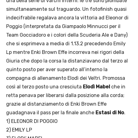
una bella serie di varchi interni: le tre sono piombate
simultaneamente sul traguardo. Un fotofinish quasi
indecifrabile regalava ancora la vittoria ad Eleonor di
Poggio (interpretata da Giampaolo Minnucci per il
Team Gocciadoro e i colori della Scuderia Ale e Dany)
che si esprimeva a media di 1.13.2 precedendo Emily
Lp mentre Enki Brown Effe incorreva nei rigori della
Giuria che dopo la corsa la distanziavano dal terzo al
quinto posto per aver superato all’interno la
compagna di allenamento Elodì dei Veltri. Promossa
così al terzo posto una cresciuta
Elodì Mabel
che in
retta penava per liberarsi dalla posizione alla corda;
grazie al distanziamento di Enki Brown Effe
guadagnava il pass per la finale anche
Estasi di No
.
1) ELEONOR DI POGGIO
2) EMILY LP