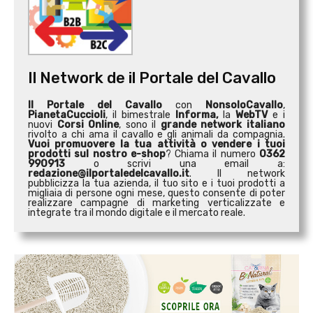
Il Network de il Portale del Cavallo
Il Portale del Cavallo
con
NonsoloCavallo
,
PianetaCuccioli
, il bimestrale
Informa,
la
WebTV
e i
nuovi
Corsi Online
, sono il
grande network italiano
rivolto a chi ama il cavallo e gli animali da compagnia.
Vuoi promuovere la tua attività o
vendere i tuoi
prodotti sul nostro e-shop
? Chiama il numero
0362
990913
o scrivi una email a:
redazione@ilportaledelcavallo.it
. Il network
pubblicizza la tua azienda, il tuo sito e i tuoi prodotti a
migliaia di persone ogni mese, questo consente di poter
realizzare campagne di marketing verticalizzate e
integrate tra il mondo digitale e il mercato reale.