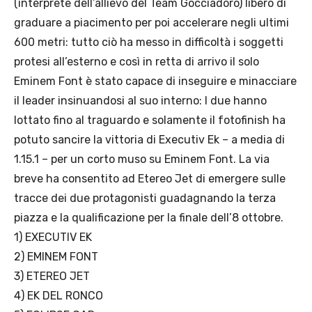
(interprete dell’allievo del Team Gocciadoro) libero di
graduare a piacimento per poi accelerare negli ultimi
600 metri: tutto ciò ha messo in difficoltà i soggetti
protesi all’esterno e così in retta di arrivo il solo
Eminem Font è stato capace di inseguire e minacciare
il leader insinuandosi al suo interno: I due hanno
lottato fino al traguardo e solamente il fotofinish ha
potuto sancire la vittoria di Executiv Ek – a media di
1.15.1 – per un corto muso su Eminem Font. La via
breve ha consentito ad Etereo Jet di emergere sulle
tracce dei due protagonisti guadagnando la terza
piazza e la qualificazione per la finale dell’8 ottobre.
1) EXECUTIV EK
2) EMINEM FONT
3) ETEREO JET
4) EK DEL RONCO