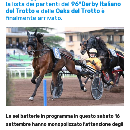
la lista dei partenti del
96°Derby Italiano
del Trotto
e delle
Oaks del Trotto
è
finalmente arrivato.
Le sei batterie in programma in questo sabato 16
settembre hanno monopolizzato l’attenzione degli