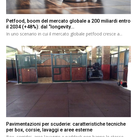
Petfood, boom del mercato globale a 200 miliardi entro
il 2034 (+48%): dal “longevity...
In uno scenario in cui il mercato globale petfood cresce a...
Pavimentazioni per scuderie: caratteristiche tecniche
per box, corsie, lavaggi e aree esterne
Box, corridoi, aree lavaggio e paddock non hanno le stesse