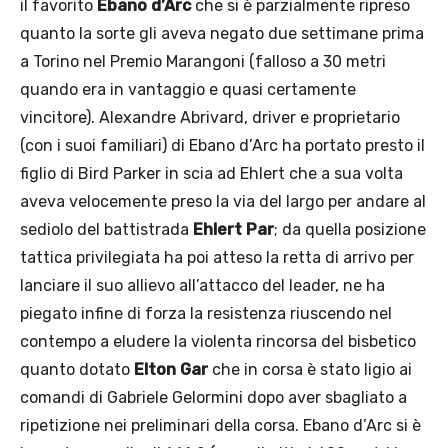
il favorito
Ebano d’Arc
che si è parzialmente ripreso
quanto la sorte gli aveva negato due settimane prima
a Torino nel Premio Marangoni (falloso a 30 metri
quando era in vantaggio e quasi certamente
vincitore). Alexandre Abrivard, driver e proprietario
(con i suoi familiari) di Ebano d’Arc ha portato presto il
figlio di Bird Parker in scia ad Ehlert che a sua volta
aveva velocemente preso la via del largo per andare al
sediolo del battistrada
Ehlert Par
; da quella posizione
tattica privilegiata ha poi atteso la retta di arrivo per
lanciare il suo allievo all’attacco del leader, ne ha
piegato infine di forza la resistenza riuscendo nel
contempo a eludere la violenta rincorsa del bisbetico
quanto dotato
Elton Gar
che in corsa è stato ligio ai
comandi di Gabriele Gelormini dopo aver sbagliato a
ripetizione nei preliminari della corsa. Ebano d’Arc si è