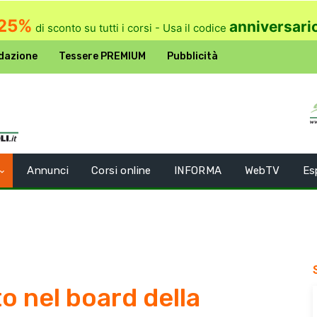
25%
anniversari
di sconto su tutti i corsi - Usa il codice
dazione
Tessere PREMIUM
Pubblicità
Annunci
Corsi online
INFORMA
WebTV
Es
o nel board della