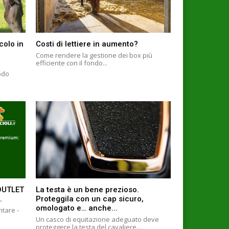
colo in
Costi di lettiere in aumento?
Come rendere la gestione dei box più
efficiente con il fondo...
odo
 OUTLET
La testa è un bene prezioso.
.
Proteggila con un cap sicuro,
omologato e… anche...
ntare -
Un casco di equitazione adeguato deve
proteggere la testa del cavaliere...