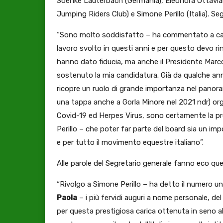
Soenke Lauterbach (Germania), Eleonora Ottaviani 
Jumping Riders Club) e Simone Perillo (Italia). S
“Sono molto soddisfatto – ha commentato a c
lavoro svolto in questi anni e per questo devo ri
hanno dato fiducia, ma anche il Presidente Marco
sostenuto la mia candidatura. Già da qualche ann
ricopre un ruolo di grande importanza nel panora
una tappa anche a Gorla Minore nel 2021 ndr) org
Covid-19 ed Herpes Virus, sono certamente la p
Perillo – che poter far parte del board sia un i
e per tutto il movimento equestre italiano”.
Alle parole del Segretario generale fanno eco que
“Rivolgo a Simone Perillo – ha detto il numero un
Paola
– i più fervidi auguri a nome personale, del 
per questa prestigiosa carica ottenuta in seno al