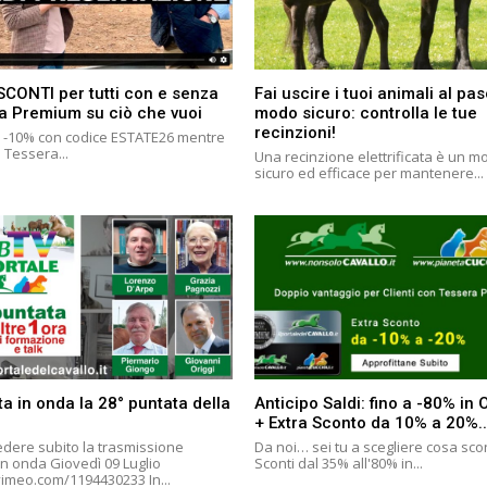
SCONTI per tutti con e senza
Fai uscire i tuoi animali al pas
a Premium su ciò che vuoi
modo sicuro: controlla le tue
recinzioni!
i: -10% con codice ESTATE26 mentre
a Tessera...
Una recinzione elettrificata è un m
sicuro ed efficace per mantenere...
a in onda la 28° puntata della
Anticipo Saldi: fino a -80% in
+ Extra Sconto da 10% a 20%..
edere subito la trasmissione
Da noi… sei tu a scegliere cosa sco
n onda Giovedì 09 Luglio
Sconti dal 35% all'80% in...
https://vimeo.com/1194430233 In...