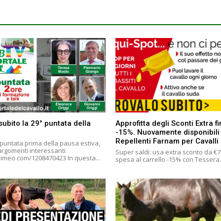
subito la 29° puntata della
Approfitta degli Sconti Extra f
-15%. Nuovamente disponibili
Repellenti Farnam per Cavalli
 puntata prima della pausa estiva,
 argomenti interessanti
Super saldi: usa extra sconto da €7
https://vimeo.com/1208470423 In questa...
spesa al carrello -15% con Tessera.