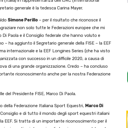
(Italia) in rappresentanza dell’IJRC (International
egretario generale è la tedesca Carina Mayer.
aldo
Simone Perillo
– per il risultato che riconosce il
ngraziare non solo tutte le Federazioni europee che mi
 Di Paola e il Consiglio federale che hanno voluto e
o – ha aggiunto il Segretario generale della FISE – la EEF
ma internazionale e la EEF Longines Series (che ha visto
anizzata con successo in un difficile 2020, a causa di
rova di una grande organizzazione. Credo – ha concluso
mportante riconoscimento anche per la nostra Federazione
lle del Presidente FISE, Marco Di Paola.
o della Federazione Italiana Sport Equestri,
Marco Di
Consiglio e di tutto il mondo degli sport equestri italiani
la EEF. Si tratta di un importante riconoscimento per il