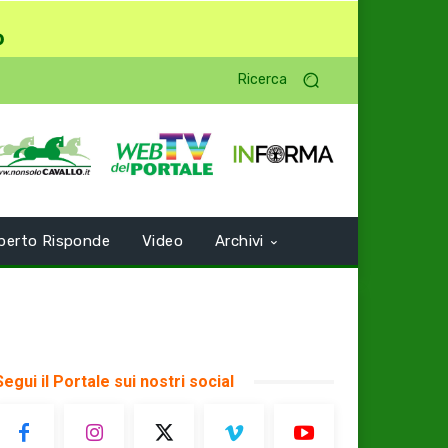
o
Ricerca
perto Risponde
Video
Archivi
Segui il Portale sui nostri social