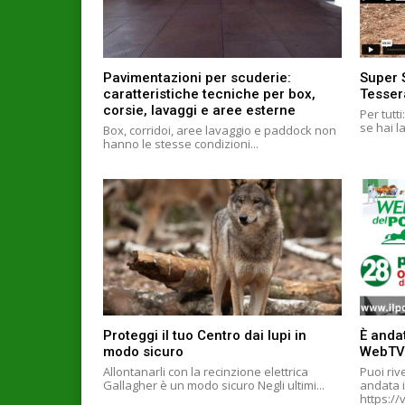
Pavimentazioni per scuderie:
Super 
caratteristiche tecniche per box,
Tesser
corsie, lavaggi e aree esterne
Per tutt
se hai l
Box, corridoi, aree lavaggio e paddock non
hanno le stesse condizioni...
Proteggi il tuo Centro dai lupi in
È andat
modo sicuro
WebTV
Allontanarli con la recinzione elettrica
Puoi riv
Gallagher è un modo sicuro Negli ultimi...
andata i