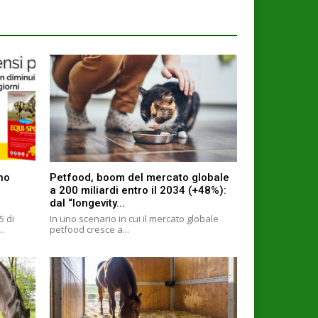
ino
Petfood, boom del mercato globale
a 200 miliardi entro il 2034 (+48%):
dal “longevity...
5 di
In uno scenario in cui il mercato globale
..
petfood cresce a...