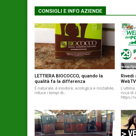
CONSIGLI E INFO AZIENDE
LETTIERA BIOCOCCO, quando la
Rivedi 
qualità fa la differenza
WebTV
È naturale, è inodore, ecologica e riciclabile,
L'ultima
riduce i tempi di...
ricca di